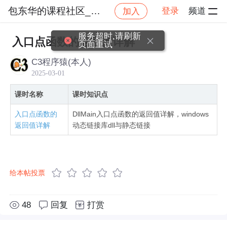
包东华的课程社区_NO_1
登录
频道
加入
社区
包东华的课程社区_NO_1
windows动态
服务超时,请刷新
入口点函数的返回值详解
页面重试
C3程序猿(本人)
2025-03-01
课时名称
课时知识点
入口点函数的
DllMain入口点函数的返回值详解，windows
返回值详解
动态链接库dll与静态链接
给本帖投票
48
回复
打赏