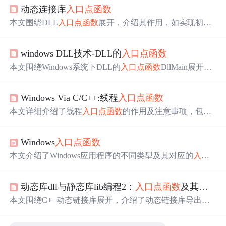
动态连接库
入口
点
函数
本文围绕DLL
入口
点
函数
展开，介绍其作用，如实现初始
化及清除任务。阐述系统在进程或线程载入、卸载DLL等
事件发生时会调用该
函数
，还说明了定义
入口
点
函数
的标
windows DLL技术-DLL的
入口
点
函数
准及注意事项，以及不同情况下
入口
点
函数
返回值
的意
义。
本文围绕Windows系统下DLL的
入口
点
函数
DllMain展开。
介绍了调用DllMain
函数
的时机，如进程加载、卸载DLL，
创建、终止线程等；说明了DllMain
函数
的定义，包括调用
Windows Via C/C++:线程
入口
点
函数
约定和处理方案；还提及了DllMain
函数
的
返回值
，不同情
况有不同影响。
本文详细介绍了线程
入口
点
函数
的作用及注意事项，包括
命名规则、参数类型、
返回值
意义等，并强调了合理使用
静态和全局变量的重要性。
Windows
入口
点
函数
本文介绍了Windows应用程序的不同类型及其对应的
入口
点
函数
，详细解释了C/C++运行库如何初始化及调用这些
函数
。此外，还对GUI程序的主要参数进行了说明，并讨
动态库dll与静态库lib编程2：
入口
点
函数
及其导出
论了如何解析命令行。
本文围绕C++动态链接库展开，介绍了动态链接库导出
函
数
的查看方法，新建DLL工程的要
点
及
入口
点
函数
。详细
阐述了两种导出
函数
的方式，即*.def文件导出和_declspec