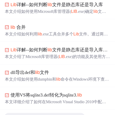
Lib
详解--如何判断
lib
文件是静态库还是导入库
本文介绍如何使用Microsoft库管理器(
LIB
.exe)确定
lib
文件
是静态库还是动态库的导入库。通过运行特定命令，如
lib
/
l
ist
[文件名]，可以显示文件是动态链接库还是静态库。此
lib
合并
外，还介绍了
LIB
工具的多种使用模式和选项。
本文介绍如何利用
lib
.exe工具合并多个
Lib
文件。通过两种
方法实现：直接合并及先分解后重组。详细步骤包括列出
L
ib
文件中的Obj文件、提取Obj文件及最终合并。
Lib
详解--如何判断
lib
文件是静态库还是导入库。vs高版本链接低版本的库问题
本文介绍了Microsoft库管理器(
LIB
.exe)的功能及其使用方
法。
LIB
.exe可用于创建和管理COFF对象文件库，包括标
准库、导入库和导出文件。文章还列举了
LIB
.exe的各种选
dll导出def和
lib
文件
项，并解释了如何使用/
LIST
选项来检查
lib
文件类型。
本文介绍如何使用dumpbin和
lib
命令在Windows环境下查看
DLL导出符号，生成对应的def文件，并创建
lib
静态导入文
件。通过pexports工具简化def文件生成过程，最后利用
lib
使用VS将sqlite3.def转化为sqlite3.
lib
命令完成
lib
文件制作。
本文详细介绍了如何在Microsoft Visual Studio 2010中配置x
86环境，包括使用
lib
.exe命令来创建库文件，并通过一系
列参数选项进行自定义设置。