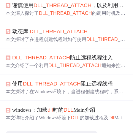
谨慎使用
DLL
_
THREAD
_
ATT
ACH
，以及利用
DLL
_
本文深入探讨了
DLL
_
THREAD
_
ATT
ACH
的调用时机及其
对线程执行的影响，解析了Windows系统中线程创建时
DL
L
文件的处理流程，并提供了一个防止远程线程执行的示
动态库
DLL
_
THREAD
_
ATT
ACH
例。
本文探讨了在进程创建线程时如何使用
DLL
_
THREAD
_
AT
T
ACH
来调用
DLL
的
Dll
Main函数，并强调了两点注意事
项：一是该操作仅适用于新创建的线程而非已存在的线
DLL
_
THREAD
_
ATT
ACH
防止远程线程注入
程；二是不包括进程启动时创建的主线程。
本文介绍了一个利用
DLL
_
THREAD
_
ATT
ACH
通知来控制
线程启动的方法，通过在
DLL
中设置特定标志位，可以阻
止新创建的线程执行，有效防止远程线程注入。
使用
DLL
_
THREAD
_
ATT
ACH
阻止远程线程
本文探讨了在Windows环境下，当进程创建线程时，系统
如何通过
DLL
_
THREAD
_
ATT
ACH
事件调用
DLL
的
Dll
Main
函数，以及如何利用此机制在
DLL
中终止非法创建的线
windows：加载
dll
时的
DLL
Main介绍
程，确保进程的安全性和稳定性。
本文详细介绍了Windows环境下
DLL
的加载过程及
Dll
Main
函数的调用时机，包括
DLL
_PROCESS_
ATT
ACH
、
DLL
_
T
HREAD
_
ATT
ACH
、
DLL
_PROCESS_DET
ACH
和
DLL
_
TH