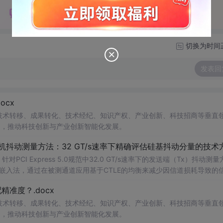
切换为时间
发表回
cx
在技术转移、成果转化、技术经纪、知识产权、产业创新、科技招商等垂直
案，推动科技创新与产业创新智能化发展。
发射机抖动测量方法：32 GT/s速率下精确评估硅基抖动分量的技术
CI Express 5.0规范中32.0 GT/s速率下的发送端（Tx）抖动测量
去嵌入法，通过在被测通道应用基于CTLE的均衡来减少因信道损耗导致的
抖动。该方法利用测试通道中的时钟模式和其他通道的合规模式，避免了
准度？.docx
，原有测量方法保持不变。; 适合人群：从事高速接口设计、验
在技术转移、成果转化、技术经纪、知识产权、产业创新、科技招商等垂直
案，推动科技创新与产业创新智能化发展。