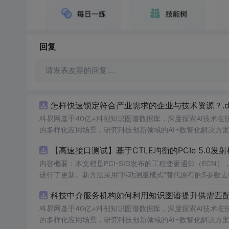
回复
请发表友善的回复…
怎样快速锁定符合产业需求的企业与技术资源？.do
科易网基于40亿+科创知识图谱数据库，深度探索AI技术
的多样化应用场景，研究科技创新领域的AI+数智化解决方
【高速接口测试】基于CTLE均衡的PCIe 5.0
内容概要：本文档是PCI-SIG发布的工程变更通知（ECN），针对P
进行了更新。新方法采用“抖动测量模式”替代原有的S参数
退化，从而更准确地评估由芯片内部随机和确定性源产生的
科技中介服务机构如何利用知识图谱提升供需匹配精
去嵌入过程中高频噪声放大带来的测量不准确性。对于2.5至16.0 GT/s速率
证或测试的工程师，尤其是涉及PC
科易网基于40亿+科创知识图谱数据库，深度探索AI技术
的多样化应用场景，研究科技创新领域的AI+数智化解决方