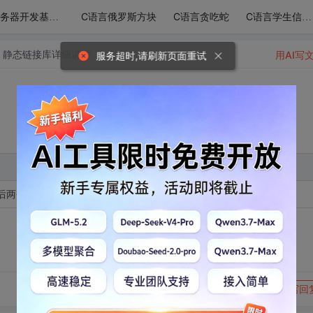
C语言俄罗斯方块
C语言贪吃蛇
服务器开发基础-udp/ip网络模型
C语言学生信息管理系统
库，静态链接库详细讲解
帖子详情
用AI写
服务超时,请刷新页面重试
yEx最后两个宏，windows动态链接库dll与静态链接
转发到动态
举报
写回