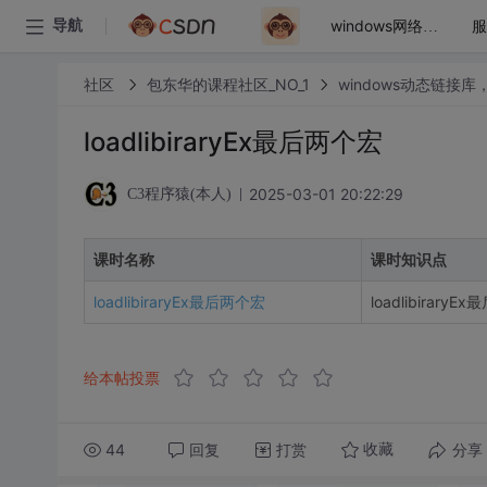
导航
windows网络编程之tcp/ip
社区
包东华的课程社区_NO_1
windows动态链接
loadlibiraryEx最后两个宏
2025-03-01 20:22:29
C3程序猿(本人)
课时名称
课时知识点
loadlibiraryEx最后两个宏
loadlibirar
给本帖投票
44
回复
打赏
分享
收藏