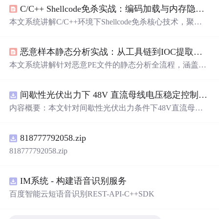
C/C++ Shellcode免杀实战：编码加载与内存隐匿技术详解
本文系统讲解C/C++环境下Shellcode免杀核心技术，聚焦
静态特征规避（异或迭代编码、资源嵌入、字符串分割）
与动态执行隐匿（API哈希查找、间接系统调用、RWX内
恶意样本静态分析实战：从工具链到IOC提取的完整指南
存欺骗、进程镂空）。深入剖析杀软三层检测模型（静态
特征、启发式行为、内存运行时），并提供完整实战流
本文系统讲解针对恶意PE文件的静态分析全流程，涵盖加
程：从Metasploit Shellcode生成、编码器开发、
资源型
加载
壳识别（UPX/FSG）、导入函数分析（Wininet/Advapi32
器构建，到编译优化与多环境免杀测试。强调原理驱动而
等）、字符串提取（IOC挖掘）、资源节探查（嵌套EX
非技巧堆砌，适用于红队工具开发与蓝队对抗研究。
间歇性光伏出力下 48V 直流母线电压稳定控制及储能双向充放电闭环调控体系研究（Simulink仿真实现）
E）及综合功能推测。重点介绍PE结构解析、工具链搭建
（PEiD、CFF Explorer、strings、Resource Hacker等）与分
内容概要：本文针对间歇性光伏出力条件下48V直流母线
析思维框架，强调从静态特征推断下载器、持久化、C2通
电压稳定控制及储能双向充放电闭环调控问题，提出一种
信等恶意行为，并指导基于IOC的检测策略。
基于离网光伏直流微网系统的协同控制体系。通过构建包
818777792058.zip
含光伏阵列、Boost型DC-DC变换器、双向DC-DC变换器
与锂离子电池储能系统的完整拓扑结构，结合光伏最大功
818777792058.zip
率点跟踪（MPPT）技术和储能系统的双向功率调节能
力，实现对功率供需失衡的有效抑制。系统采用分层控制
架构，集成电压外环与电流内环双闭环控制策略，确保在
IM系统 - 构建语音识别服务
光照强度波动、负载突变等动态工况下维持母线电压稳
百度智能云短语音识别REST-API-C++SDK
定。在Simulink环境中搭建全系统仿真模型，验证了控制策
略在多种扰动场景下的有效性与鲁棒性，显著提升了微网