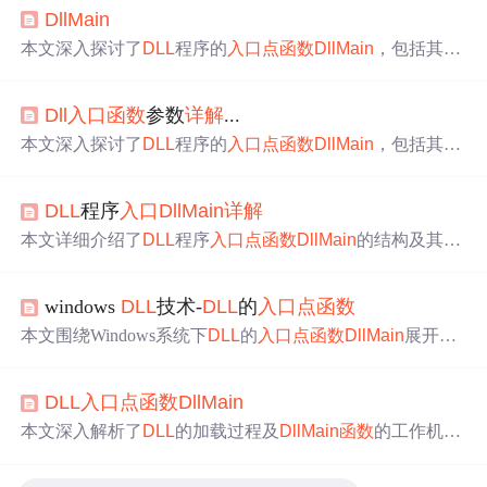
Dll
Main
本文深入探讨了
DLL
程序的
入口
点
函数
Dll
Main
，包括其参
数意义及调用原因，如
DLL
_PROCESS_ATTACH、
DLL
_P
ROCESS_DETACH、
DLL
_THREAD_ATTACH和
DLL
_TH
Dll
入口
函数
参数
详解
...
READ_DETACH等。
本文深入探讨了
DLL
程序的
入口
点
函数
Dll
Main
，包括其参
数意义及调用原因，如
DLL
_PROCESS_ATTACH、
DLL
_P
ROCESS_DETACH、
DLL
_THREAD_ATTACH和
DLL
_TH
DLL
程序
入口
Dll
Main
详解
READ_DETACH等。
本文详细介绍了
DLL
程序
入口
点
函数
Dll
Main
的结构及其参
数意义，包括不同调用原因的参数值及应用场景，如进程
和线程的加载与卸载。
windows
DLL
技术-
DLL
的
入口
点
函数
本文围绕Windows系统下
DLL
的
入口
点
函数
Dll
Main
展开。
介绍了调用
Dll
Main
函数
的时机，如进程加载、卸载
DLL
，
创建、终止线程等；说明了
Dll
Main
函数
的定义，包括调用
DLL
入口
点
函数
Dll
Main
约定和处理方案；还提及了
Dll
Main
函数
的返回值，不同情
况有不同影响。
本文深入解析了
DLL
的加载过程及
Dll
Main
函数
的工作机
制，包括不同情况下的调用时机及其应用场景，帮助读者
理解
DLL
如何初始化与卸载。