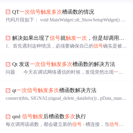
QT
一次
信号
触发
多次
槽函数的情况
代码片段如下： void MainWidget::slt_ShowSetupWidget() { i
nt res; setup = new Setup; res = setup->exec(); qDebug() << res;
} setup是MainWidget类中定义为私有成员的 private: Setup *s
解决如果出现了
信号
就
触发
一次
，但是却调用
多次
etup; 老代码是： void MainWidget::s...
1、首先遇到这种情况，必须要确保自己的
信号
确实是被
触
发
了
一次
2、就是解决方案：确保你的
信号
和槽的绑定，
也就是connect确实是在构造函数中执行的，如果不是在构
Qt 发送
一次
信号
触发
多次
槽函数的解决方法
造函数中 那么你的问题很有可能就是这样引起的 ...
问题 今天在调试网络通信的时候，发现突然出现
一次
信号
，导致了
触发
了
多次
的槽函数的情况。 原因 我有
个页面，页面一点开就设置关联，如果我
多次
点开页面，
qt
一次
信号
触发
多次
槽函数解决方法
就关联
多次
了，这就是多连接导致出现的异常问题。 解决
办法 方法1：修改连接方式 将 connect(&net_dlg, SIGNA
connect(this, SIGNAL(signal_delete_dataInfo()) , pData_manag
L
er,SLOT(slot_delete_dataInfo()),Qt::UniqueConnection); 在槽
函数结尾增加Qt::UniqueConnection
qml
信号
触发
后槽函数
多次
执行
每次调用该函数，都会建立新的
信号
- 槽连接，当
信号
触
发
时，每个连接都会
触发
一次
槽函数的执行。确保在
信号