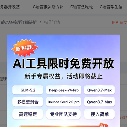
C语言俄罗斯方块
C语言贪吃蛇
服务器开发基础-udp/ip网络模型
C语言学生信息管理系统
库，静态链接库详细讲解
帖子详情
用AI写
链接库dll与静态链接
转发到动态
举报
写回