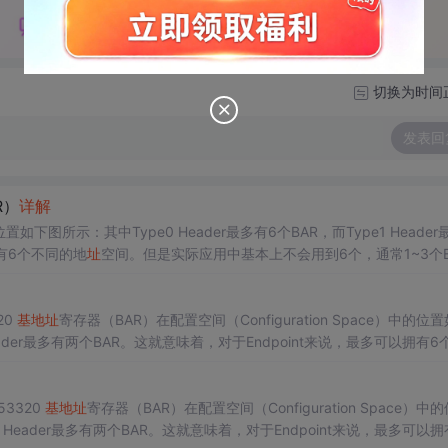
切换为时间
发表回
R）
详解
)中的位置如下图所示：其中Type0 Header最多有6个BAR，而Type1 Header
拥有6个不同的地
址
空间。但是实际应用中基本上不会用到6个，通常1~3个B
，则对应的BAR应被硬件全被设置为0...
320
基地
址
寄存器（BAR）在配置空间（Configuration Space）中的位
0053320
基地
址
寄存器（BAR）在配置空间（Configuration Space）中