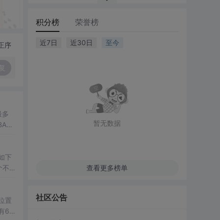
积分榜
荣誉榜
近7日
近30日
至今
正序
复
最多
暂无数据
AR
置如下
查看更多榜单
社区公告
的位置