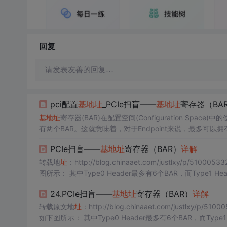
回复
请发表友善的回复…
pci配置
基地
址
_PCIe扫盲——
基地
址
寄存器（BA
基地
址
寄存器(BAR)在配置空间(Configuration Space
有两个BAR。这就意味着，对于Endpoint来说，最多可以
比较常见。主要注意的是，如果某个设备的BAR没有被全部使用
PCIe扫盲——
基地
址
寄存器（BAR）
详解
转载地
址
：http://blog.chinaaet.com/justlxy/p/5100053
图所示： 其中Type0 Header最多有6个BAR，而Type1 Header最多有两个BAR。这就意味着，对于Endpoint来说，最多可以拥有6个不
同的地
址
空间。但是实际应用中基本上不会用到6个，...
24.PCIe扫盲——
基地
址
寄存器（BAR）
详解
转载原文地
址
：http://blog.chinaaet.com/justlxy/p/510
如下图所示： 其中Type0 Header最多有6个BAR，而Type1 Header最多有两个BAR。这就意味着，对于Endpoint来说，最多可以拥有6