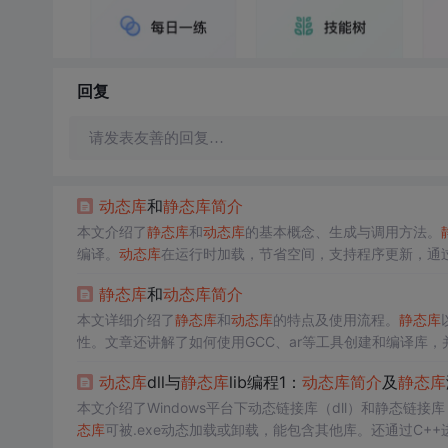
回复
请发表友善的回复…
动态库
和
静态库
简介
本文介绍了
静态库
和
动态库
的基本概念、生成与调用方法。
编译。
动态库
在运行时加载，节省空间，支持程序更新，通过Load
静态库
和
动态库
简介
本文详细介绍了
静态库
和
动态库
的特点及使用流程。
静态库
性。文章还讲解了如何使用GCC、ar等工具创建和编译库，
动态库
dll与
静态库
lib编程1：
动态库
简介
及
静态库
本文介绍了Windows平台下动态链接库（dll）和静态链接库
态库
可被.exe动态加载或卸载，能包含其他库。还通过C++