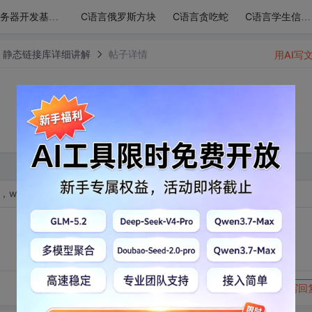
C语言俄罗斯方块
C语言贪吃蛇
服务器开发基础-udp/ip网络模型
C语言学生信息管理系统
库，静态链接库详细讲解
帖子详情
用AI写
windows动态链接库与静态链接库
转发到动态
举报
写回