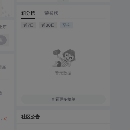
积分榜
荣誉榜
近7日
近30日
至今
正序
复
重新
暂无数据
活
查看更多榜单
社区公告
；
动