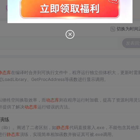
切换为时间
发表回
静态库
在编译时合并到可执行文件中，程序运行独立但体积大，更新时需
Library、GetProcAddress等函数进行显示调用。
以牺牲空间换取效率，而
动态库
则在程序运行时加载，提高了资源利用灵
并提供了解决
动态库
运行错误的方法。
演练
（lib）。阐述了二者区别，如
静态库
代码直接塞入.exe，不能包含其他库
进行
静态库
演练，实现简单相加函数并验证其可被.exe调用。