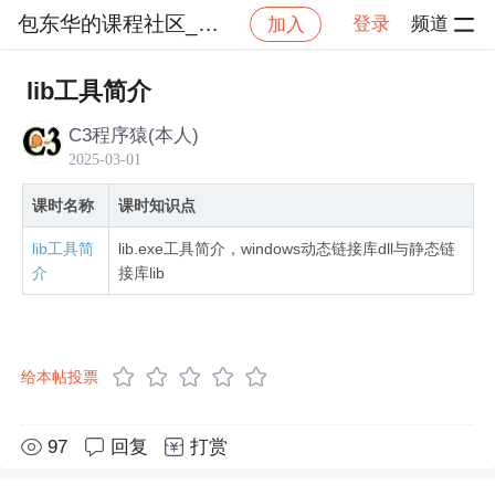
包东华的课程社区_NO_1
登录
频道
加入
社区
包东华的课程社区_NO_1
windows动态
lib工具简介
C3程序猿(本人)
2025-03-01
课时名称
课时知识点
lib工具简
lib.exe工具简介，windows动态链接库dll与静态链
介
接库lib
给本帖投票
97
回复
打赏