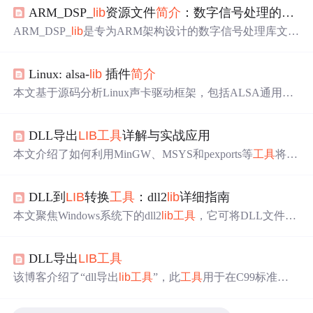
ARM_DSP_
lib
资源文件
简介
：数字信号处理的强大
ARM_DSP_
lib
是专为ARM架构设计的数字信号处理库文
件，以压缩包形式提供。它涵盖常用算法和函数，具有高
效、广泛适用、易集成等特点。适用于嵌入式系统开发、
Linux: alsa-
lib
插件
简介
物联网设备、工业控制等场景，能提升开发效率，带来高
性能和稳定性。
本文基于源码分析Linux声卡驱动框架，包括ALSA通用框
架和ASoC框架。介绍了alsa声卡设备的操作方式，重点对a
lsa-
lib
进行
简介
，涵盖其插件概览、工作细节、内置插件代
DLL导出
LIB
工具
详解与实战应用
码组织、自定义插件，还提及使用alsa-
lib
API编程、交叉
编译及配置等内容。
本文介绍了如何利用MinGW、MSYS和pexports等
工具
将D
LL转换为
LIB
文件，解决VC++对C99支持不足的问题。涵
盖了DLL与
LIB
的概念、环境搭建、GCC生成DLL的方
DLL到
LIB
转换
工具
：dll2
lib
详细指南
法、函数导出方式、
LIB
生成过程及在VC++项目中的应
用。
本文聚焦Windows系统下的dll2
lib
工具
，它可将DLL文件转
换为
LIB
文件，满足静态链接和跨语言兼容需求。文中介绍
了DLL和
LIB
的概念、转换必要性、
工具
使用场景，详细说
DLL导出
LIB
工具
明了
工具
操作步骤，还提及高级选项、转换限制及解决策
略。
该博客介绍了“dll导出
lib
工具
”，此
工具
用于在C99标准
下，通过mingw+msys环境生成DLL文件并导出为
LIB
文
件。因C99无法在Visual Studio直接编译，需借助特定环