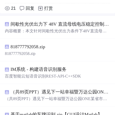
21
回复
打赏
间歇性光伏出力下 48V 直流母线电压稳定控制及储能双向充放电闭环调控体系研究（Simulink仿真实现）
内容概要：本文针对间歇性光伏出力条件下48V直流母线
电压稳定控制及储能双向充放电闭环调控问题，提出一种
基于离网光伏直流微网系统的协同控制体系。通过构建包
818777792058.zip
含光伏阵列、Boost型DC-DC变换器、双向DC-DC变换器
与锂离子电池储能系统的完整拓扑结构，结合光伏最大功
818777792058.zip
率点跟踪（MPPT）技术和储能系统的双向功率调节能
力，实现对功率供需失衡的有效抑制。系统采用分层控制
架构，集成电压外环与电流内环双闭环控制策略，确保在
IM系统 - 构建语音识别服务
光照强度波动、负载突变等动态工况下维持母线电压稳
百度智能云短语音识别REST-API-C++SDK
定。在Simulink环境中搭建全系统仿真模型，验证了控制策
略在多种扰动场景下的有效性与鲁棒性，显著提升了微网
在无外部电网支撑下的自主运行能力和电能质量水平。; 适
（共89页PPT）遇见下一站幸福暨万达公园ONE某省市热气球生活艺术节活动策划方案.pptx
合人群：具备电力电子、自动控制与新能源系统基础知识
（共89页PPT）遇见下一站幸福暨万达公园ONE某省市热
的电气工程及相关专业研究生、科研人员，以及从事光伏
气球生活艺术节活动策划方案.pptx
储能系统、直流微网设计与仿真的工程技术人员。; 使用场
景及目标：①用于教学与科研中离网型光伏直流微网系统
基于matlab的车牌识别.zip【GUI设计Matlab】