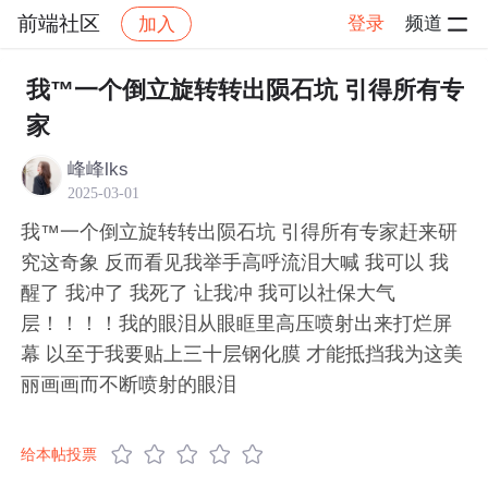
前端社区
登录
频道
加入
帖子详情
社区
前端社区
感慨
我™一个倒立旋转转出陨石坑 引得所有专
家
峰峰lks
2025-03-01
我™一个倒立旋转转出陨石坑 引得所有专家赶来研
究这奇象 反而看见我举手高呼流泪大喊 我可以 我
醒了 我冲了 我死了 让我冲 我可以社保大气
层！！！！我的眼泪从眼眶里高压喷射出来打烂屏
幕 以至于我要贴上三十层钢化膜 才能抵挡我为这美
丽画画而不断喷射的眼泪
给本帖投票