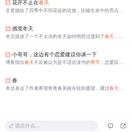
花开不止在
春天
极向上的心态，坚信通过努力可以克服一切障碍。
文章描绘了四季中不同花朵的绽放，比喻生命中的亮点不
局限于某一时刻。即使
春天
过去，仍有夏荷、秋菊和冬梅
各自展现美丽。同样，人的生命中也有许多闪光时刻，即
感觉冬天
使一时的光芒消退，也能找到新的亮点，生命因此而充满
惊喜。文章以梅花的坚韧精神为引，强调每个
季节
都有其
本文描述了一个不太冷的冬天如何悄然过渡到了
春天
，作
独特的美，每个生命都有闪光之处。
者通过个人经历表达了对于
季节
更替的感受，并借此探讨
了生活中喜悦与痛苦并存的主题。
小哥哥，这边有个恋爱建议你谈一下
博客指出
春天
不应被认为是不适合读书的
季节
，恋爱应让
人努力变好，学习能让自己变得更好。同时介绍了
春天
女
神的祝福活动，包括实验豆换优惠券，以及楼+的Python实
春
战、机器学习实战、数据分析与挖掘等课程的优惠价格。
本文表达了作者希望将青春美丽永驻的愿望，通过
春天
这
一美好
季节
的象征，寄托了对岁月静好、容颜不老的美好
向往。
说点什么…