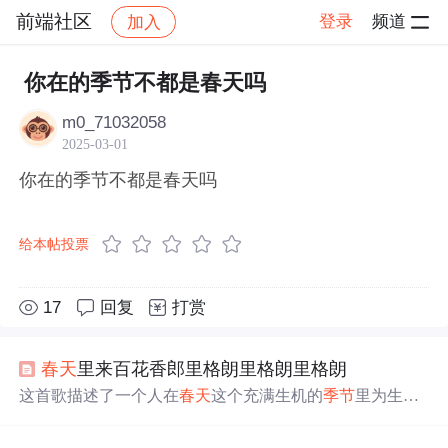
前端社区
登录
频道
加入
帖子详情
社区
前端社区
感慨
你在的季节不都是春天吗
m0_71032058
2025-03-01
你在的季节不都是春天吗
给本帖投票
17
回复
打赏
春天
里来百花香郎里格朗里格朗里格朗
这首歌描述了一个人在
春天
这个充满生机的
季节
里为生活
奔波的故事。主人公为了基本的生活需求而辛苦劳作，即
使身着破旧衣裳也不放弃希望。在困难面前，他保持着积