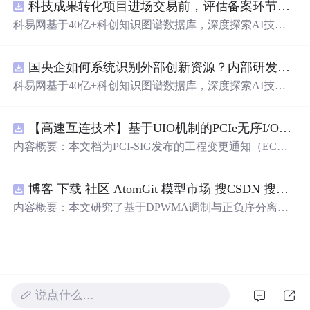
科技成果转化项目进场交易前，评估备案环节需要准备哪些材料？.docx
科易网基于40亿+科创知识图谱数据库，深度探索AI技术
在技术转移、成果转化、技术经纪、知识产权、产业创
新、科技招商等垂直领域的多样化应用场景，研究科技创
国央企如何系统识别外部创新资源？内部研发体系完善，但对外部高校、中小科技企业技术能力缺乏动态认知。.docx
新领域的AI+数智化解决方案，推动科技创新与产业创新
智能化发展。
科易网基于40亿+科创知识图谱数据库，深度探索AI技术
在技术转移、成果转化、技术经纪、知识产权、产业创
新、科技招商等垂直领域的多样化应用场景，研究科技创
【高速互连技术】基于UIO机制的PCIe无序I/O扩展：多路径架构下内存请求的高性能传输与排序控制方案设计
新领域的AI+数智化解决方案，推动科技创新与产业创新
智能化发展。
内容概要：本文档为PCI-SIG发布的工程变更通知（EC
N），介绍了名为“无序输入/输出（Unordered I/O, UIO）”
的新功能，旨在解决传统PCI/PCIe架构中严格的顺序传输
博客 下载 社区 AtomGit 模型市场 搜CSDN 搜索 AI 搜索 会员中心 创作中心 基于DPWMA调制与正负序分离的ANPC三电平并网逆变器前馈控制策略研究（Simulink仿真实现）
规则对多路径拓扑和高性能IO系统的限制。UIO基于Flit模
式，定义了一套新的TLP（事务层包）类型和规则，允许
内容概要：本文研究了基于DPWMA调制与正负序分离的
请求方（Requester）自主管理数据顺序，支持多路径路
ANPC三电平并网逆变器前馈控制策略，旨在解决传统三
由、提升系统效率并兼容现有生产者-消费者模型。文档详
电平逆变器存在的谐波含量高、电网不平衡工况适应性差
细说明了UIO
及动态响应速度不足等问题。通过采用有源中点箝位（AN
PC）三电平逆变器拓扑，结合双极性倍频脉宽调制（DPW
MA）、正负序分离锁相技术和电网电压前馈控制，构建
说点什么…
了一套一体化的高性能并网控制体系。该体系不仅优化了
逆变器的开关动作机制，改善了输出电压电流的谐波特