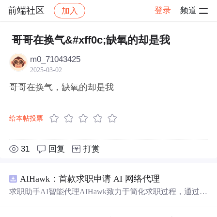
前端社区
登录
频道
加入
帖子详情
社区
前端社区
感慨
哥哥在换气&#xff0c;缺氧的却是我
m0_71043425
2025-03-02
哥哥在换气，缺氧的却是我
给本帖投票
31
回复
打赏
AIHawk：首款求职申请 AI 网络代理
求职助手AI智能代理AIHawk致力于简化求职过程，通过自
动化职位申请流程。借助人工智能，它能够帮助用户以定
制化的方式申请多个职位。