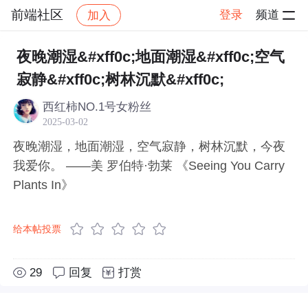
前端社区
登录
频道
加入
帖子详情
社区
前端社区
感慨
夜晚潮湿&#xff0c;地面潮湿&#xff0c;空气
寂静&#xff0c;树林沉默&#xff0c;
西红柿NO.1号女粉丝
2025-03-02
夜晚潮湿，地面潮湿，空气寂静，树林沉默，今夜
我爱你。 ——美 罗伯特·勃莱 《Seeing You Carry
Plants In》
给本帖投票
29
回复
打赏