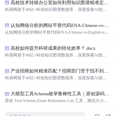
高校技术转移办公室如何利用知识图谱精准定位产业需求与技术适配点？.docx
科易网基于40亿+科创知识图谱数据库，深度探索AI技术
在技术转移、成果转化、技术经纪、知识产权、产业创
新、科技招商等垂直领域的多样化应用场景，研究科技创
认知网络分析的网站平替代码ENA-Chinese-vs-English-reproducible.zip
新领域的AI+数智化解决方案，推动科技创新与产业创新
智能化发展。
认知网络分析的网站平替代码ENA-Chinese-vs-English-repro
ducible.zip
高校如何提升科研成果的转化效率？.docx
科易网基于40亿+科创知识图谱数据库，深度探索AI技术
在技术转移、成果转化、技术经纪、知识产权、产业创
新、科技招商等垂直领域的多样化应用场景，研究科技创
产业招商如何精准匹配？招商部门苦于找不到符合产业链补链强链方向的目标企业怎么办？.docx
新领域的AI+数智化解决方案，推动科技创新与产业创新
智能化发展。
科易网基于40亿+科创知识图谱数据库，深度探索AI技术
在技术转移、成果转化、技术经纪、知识产权、产业创
新、科技招商等垂直领域的多样化应用场景，研究科技创
大模型工具Schema枚举鲁棒性工具｜原创源码+测试+离线报告
新领域的AI+数智化解决方案，推动科技创新与产业创新
智能化发展。
原创 Tool Schema Enum Robustness Lab 工具，测试大小
写、别名、未知枚举、空值与多语言取值对工具参数校验
和修复的影响。压缩包包含完整源码、3 项自动化测试、