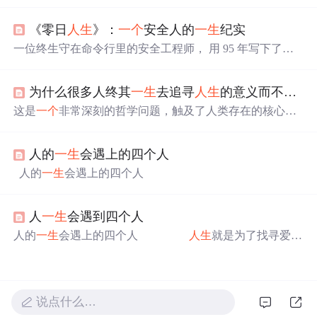
《零日
人生
》：
一个
安全人的
一生
纪实
一位终生守在命令行里的安全工程师， 用 95 年写下了他
人生
的最后一行命令。 > logout 终端熄灭，世界静音。 他
终于下线了。
为什么很多人终其
一生
去追寻
人生
的意义而不可得？
这是
一个
非常深刻的哲学问题，触及了人类存在的核心困
境。许多人终其
一生
追寻意义而不可得，并非因为他们不
够聪明或不够努力，而是因为就像眼睛无法看见自身，我
人的
一生
会遇上的四个人
们试图用思维去捕捉意义，也常常会让它从指缝中溜走。
人的
一生
会遇上的四个人
人
一生
会遇到四个人
人的
一生
会遇上的四个人
人生
就是为了找寻爱的
过程，每个人的
人生
都要找到四个人。 第
一个
是自
己, 第二个是你最爱的人， 第三个是最爱你的
人， 第四个是共度
一生
的人. 首先会遇到你最
爱的人，然後体会到爱的感觉； 因为了解被爱的感
说点什么…
觉，所以才