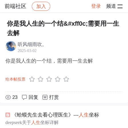
前端社区
登录
频道
加入
帖子详情
社区
前端社区
感慨
你是我人生的一个结&#xff0c;需要用一生
去解
听风细雨吹。
2025-03-02
你是我人生的一个结，需要用一生去解
给本帖投票
23
回复
打赏
《蛤蟆先生去看心理医生》---
人生
坐标
deepseek关于
人生
坐标详解