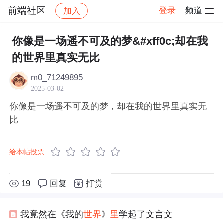
前端社区
登录
频道
加入
帖子详情
社区
前端社区
感慨
你像是一场遥不可及的梦&#xff0c;却在我
的世界里真实无比
m0_71249895
2025-03-02
你像是一场遥不可及的梦，却在我的世界里真实无
比
给本帖投票
19
回复
打赏
我竟然在《我的
世界
》
里
学起了文言文