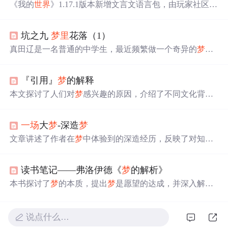
《我的
世界
》1.17.1版本新增文言文语言包，由玩家社区贡
献并经官方收录。玩家在游戏中体验到独特的古代汉语界
面，如金林檎、鞍鞯等文言词汇。尽管部分翻译引发争
坑之九
梦
里
花落（1）
议，但也激发了广泛讨论与兴趣。
真田辽是一名普通的中学生，最近频繁做一个奇异的
梦
：
身穿赤红如烈焰的铠甲，手持双剑与敌人战斗。尽管
梦
境
极为
真实
，但辽清楚这只是幻想，他的生活依旧平凡。
『引用』
梦
的解释
本文探讨了人们对
梦
感兴趣的原因，介绍了不同文化背景
下对
梦
的意义的看法。包括
梦
是预兆、灵魂出游、虚幻现
实等观点，还提及
梦
与身心活动的关系，如反映身体病
一场
大
梦
-深造
梦
变、思想情绪等。最后指出弗洛伊德建立了
梦
的科学理
论，但
梦
的研究仍面临证实难题。
文章讲述了作者在
梦
中体验到的深造经历，反映了对知识
的追求和职场压力之间的矛盾。尽管现实中的进修可能复
杂，但作者认为自学和职场学习同样有价值。
梦
想中的德
读书笔记——弗洛伊德《
梦
的解析》
国留学象征着对知识的热情，而面对现实，作者提倡保持
求知欲，勇于接受挑战并寻找个人成长的机会。
本书探讨了
梦
的本质，提出
梦
是愿望的达成，并深入解析
了
梦
的改装、
梦
的材料与来源等内容，揭示了
梦
的心理学
原理。
说点什么…