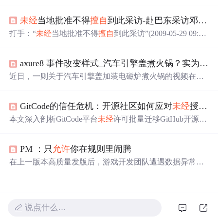
而发布声明。事件警示企业需强化内部数据管理，
特别
是
云盒子私有云盘的人员设备绑定、权限控制和网络隔离，
未经
当地批准不得
擅自
到此采访-赴巴东采访邓案记者被围殴
以预防数据泄露。云盒子提供了全面的数据安全解决方
案，包括业务系统数据保护和合规的跨网文件交换措施。
打手：“
未经
当地批准不得
擅自
到此采访”(2009-05-29 09:50:
23)标签：佛珠 中国之声 外婆 女记者 卫毅 野三关镇 中央
人民广播电台中国之声(记者 杨超) 湖北巴东发生的女服务
axure8 事件改变样式_汽车引擎盖煮火锅？实为改装样式 交警：
员邓玉娇刺死官员案一直备受媒体关注。昨天两名在巴东
县野三关镇采访此案的记者被当地不明身份的人围攻殴
近日，一则关于汽车引擎盖加装电磁炉煮火锅的视频在网
打，并被强制写下“
未经
当地批准不得
擅自
到此采访”的书
络上引起热议。视频展示了一辆私家车的引擎盖上放置着
面材料，采访获得
正在煮食的火锅，并配有电磁炉的功能按键。然而，据商
GitCode的信任危机：开源社区如何应对
未经
授权的项目迁移
家透露，这只是恶搞设计，实际并未具备烹饪功能。此类
改装行为
未经
车管部门批准将被视为违法。
本文深入剖析GitCode平台
未经
许可批量迁移GitHub开源项
目所引发的信任危机，指出其行为构成对开发者身份盗
用、劳动成果剽窃及社区协作秩序的多重侵害。文章从法
PM ：只
允许
你在规则里闹腾
律（开源许可证约束）、技术（元数据标记与CI校验）和
社区（舆论监督与声誉机制）三个维度阐述开源社区的自
在上一版本高质量发版后，游戏开发团队遭遇数据异常挑
卫路径，并呼吁平台建立授权迁移流程、嵌入道德优先的
战。调整SDK集成导致数据缺失，影响渠道数据归因。流
产品设计、转向赋能型生态共建，以重建开发者信任。
程问题包括需求
未经
评审、质量意识薄弱、上线后未及时
跟踪数据。解决方案涵盖需求评审、质量意识提升、数据
确认及全员参与。
说点什么…