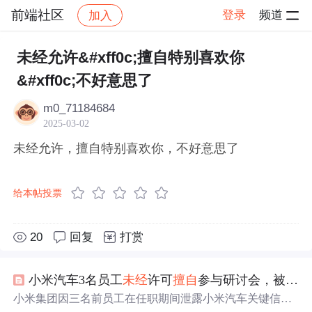
前端社区
登录
频道
加入
帖子详情
社区
前端社区
感慨
未经允许&#xff0c;擅自特别喜欢你
&#xff0c;不好意思了
m0_71184684
2025-03-02
未经允许，擅自特别喜欢你，不好意思了
给本帖投票
20
回复
打赏
小米汽车3名员工
未经
许可
擅自
参与研讨会，被辞退！
小米集团因三名前员工在任职期间泄露小米汽车关键信息