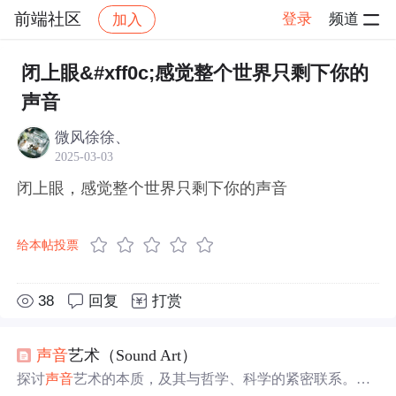
前端社区
登录
频道
加入
帖子详情
社区
前端社区
感慨
闭上眼&#xff0c;感觉整个世界只剩下你的
声音
微风徐徐、
2025-03-03
闭上眼，感觉整个世界只剩下你的声音
给本帖投票
38
回复
打赏
声音
艺术（Sound Art）
探讨
声音
艺术的本质，及其与哲学、科学的紧密联系。
声