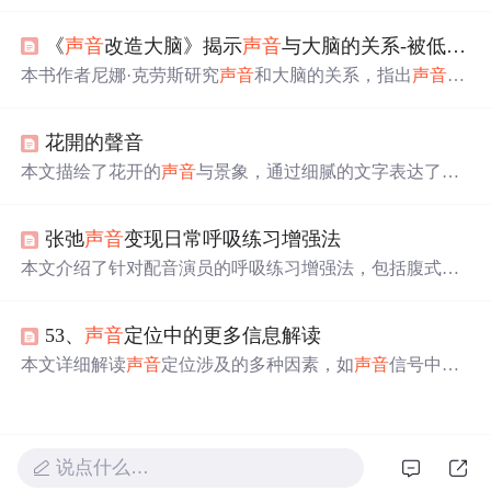
音
艺术不仅挑战传统的艺术形式，更通过对
声音
本性的深
入探究，展现出其前卫性和实验性。文章分析
声音
的幻
《
声音
改造大脑》揭示
声音
与大脑的关系-被低估的
有、缘起、意境三个层面，揭示
声音
在人类感知中的独特
地位。
本书作者尼娜·克劳斯研究
声音
和大脑的关系，指出
声音
处
理驱动大脑核心功能。听觉神经元计算速度快，听觉大脑
与多方面相互作用。书中还探讨了音乐治愈力、噪音破坏
花開的聲音
力，以及
声音
对大脑和生活的影响，并为改善听觉和认知
功能提供建议。
本文描绘了花开的
声音
与景象，通过细腻的文字表达了作
者对花开之美的感悟与思考。花开的
声音
如同少女梳妆，
缓缓绽放光彩，花香四溢，为世间带来欢悦。
张弛
声音
变现日常呼吸练习增强法
本文介绍了针对配音演员的呼吸练习增强法，包括腹式呼
吸、
声音
投射、间断呼吸和持久性训练，以及放松恢复方
法，以提高
声音
控制和表演能力。
53、
声音
定位中的更多信息解读
本文详细解读
声音
定位涉及的多种因素，如
声音
信号中低
频和高频能量比例、房间信息、可能声源位置信息等。各
因素相互作用影响
声音
定位，该技术已在VR、智能家居、
安防等领域应用，未来有望在多模态融合、微型化和个性
化定制方面取得突破。
说点什么…