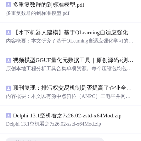
多重复数群的到标准模型.pdf
多重复数群的到标准模型.pdf
【水下机器人建模】基于QLearning自适应强化学习PID控制器在AUV中的应用研究（Matlab代码实现）
内容概要：本文研究了基于QLearning自适应强化学习的PI
D控制器在自主水下航行器（AUV）中的应用，通过Matla
b代码实现了对水下机器人的动力学建模与运动控制。重点
视频模型GGUF量化元数据工具｜原创源码+测试+离线报告
探讨了将强化学习算法QLearning与传统PID控制相结合的
方法，以提升AUV在复杂、时变及非线性水下环境中的自
原创本地工程分析工具合集单项资源。每个压缩包均包含
适应控制能力。文中系统分析了AUV的运动学与动力学特
完整 JavaScript/Node.js 源码、3 项自动化测试、可复现合
性，阐述了传统PID参数整定面临的挑战，并提出采用QLe
成示例、离线 HTML/JSON/SVG 报告、1080×720 真实运
arning算法在线动态优化PID控制器的比例、积分和微分参
顶刊复现：排污权交易机制是否提高了企业全要素生产率 -来自中国上市公司的证据（论文+数据）
行效果图、README、运行说明、功能清单、MIT License
数，从而实现对系统误差、响应速度、超调量等性能指标
及原创授权声明。Node.js 18+ 可直接运行，零第三方运行
内容概要：本文以有源中点箝位（ANPC）三电平并网逆
的综合优化。通过Matlab仿真实验验证了该复合控制策略
依赖，适合开发者进行工程预检、质量审查和交付复核。
变器为研究对象，提出并构建了一套融合双极性倍频脉宽
在轨迹跟踪精度、抗外部干扰能力和系统鲁棒性方面的显
调制（DPWMA）、正负序分离锁相控制与电网电压前馈
著优势，充分展示了强化学习在智能水下装备自主控制领
Delphi 13.1空机看之7z26.02-zstd-x64Mod.zip
的一体化高性能并网控制策略。通过深入分析ANPC三电
域的可行性和应用潜力。; 适合人群：具备自动控制理论基
平拓扑在开关损耗均衡、中点电位可控性及输出谐波低等
Delphi 13.1空机看之7z26.02-zstd-x64Mod.zip
础、强化学习基础知识及Matlab编程能力的研究生、科研
方面的结构优势，确立了其作为大功率高质量并网系统的
人员和自动化、海洋工程、机器人等相关领域的技术研发
硬件基础。在此基础上，DPWMA调制策略有效提升等效
人员。; 使用场景及目标：①用于水下机器人、无人潜航器