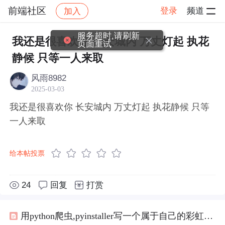
前端社区
登录
频道
加入
帖子详情
社区
前端社区
感慨
服务超时,请刷新
我还是很喜欢你 长安城内 万丈灯起 执花
页面重试
静候 只等一人来取
风雨8982
2025-03-03
我还是很喜欢你 长安城内 万丈灯起 执花静候 只等
一人来取
给本帖投票
24
回复
打赏
用python爬虫,pyinstaller写一个属于自己的彩虹屁生成器！（链接在文末自