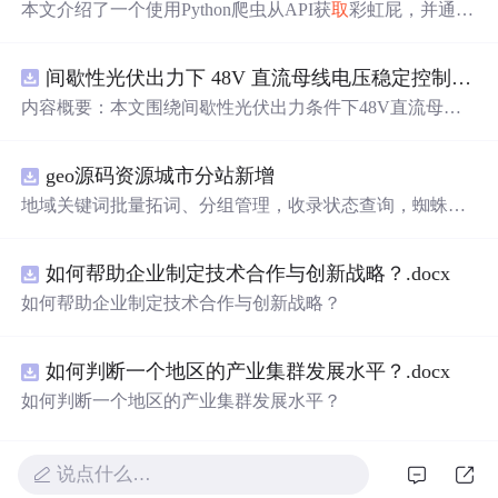
本文介绍了一个使用Python爬虫从API获
取
彩虹屁，并通过
tkinter模块创建GUI的彩虹屁生成器。该程序经pyinstaller打
包后，可在无Python环境下运行。
间歇性光伏出力下 48V 直流母线电压稳定控制及储能双向充放电闭环调控体系研究（Simulink仿真实现）
内容概要：本文围绕间歇性光伏出力条件下48V直流母线
电压的稳定控制与储能系统双向充放电的闭环调控体系展
开深入研究，系统探讨了光伏阵列非线性输出特性与锂离
geo源码资源城市分站新增
子电池储能系统在离网直流微网中的能量均衡建模方法及
分层控制策略。通过Simulink平台构建完整的光伏储能直流
地域关键词批量拓词、分组管理，收录状态查询，蜘蛛访
系统仿真模型，涵盖PV阵列、Boost DC-DC变换器、负
问监控 支持 OEM 贴牌改 LOGO、后台名称，可搭建代理
载、双向DC-DC变换器及电池系统等关键组件，实现了最
分销账号，下级客户数据隔离，适合做服务商对外接单 源
大功率点跟踪（MPPT）与储能系统的协同控制，有效应
如何帮助企业制定技术合作与创新战略？.docx
码交付，私有化部署到自己服务器，非 SaaS 账号，拥有完
对光照波动引起的功率供需失衡问题。研究采用双PI闭环
整程序文件，支持二次开发定制 PC + 移动端适配，自带基
如何帮助企业制定技术合作与创新战略？
控制、模型预测控制（MPC）等多种先进控制算法，显著
础模板，可自行替换前端页面 附带安装部署文档、环境配
提升了系统的动态响应速度与直流母线电压稳定性，并实
置教程
现了储能系统在削峰填谷中的优化运行，对于增强离网微
如何判断一个地区的产业集群发展水平？.docx
网的供电可靠性与能源利用效率具有重要理论价值和工程
如何判断一个地区的产业集群发展水平？
意义。; 适合人群：具备电力电子、新能源系统或自动控制
等相关领域基础知识的研究生、科研人员，以及从事微电
网、光伏储能系统开发与设计的工程技术人员。; 使用场景
说点什么…
及目标：① 构建适用于离网场景的光伏储能系统Simulink