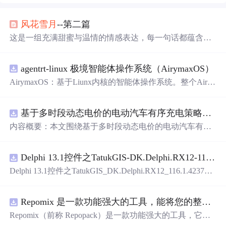
风花雪
月
--第二篇
这是一组充满甜蜜与温情的情感表达，每一句话都蕴含着
深深的喜爱和温柔，适合用来向爱人传递心中的情感。这
些短句不仅表达了作者对爱情的独特见解，也展示了情感
agentrt-linux 极境智能体操作系统（AirymaxOS）
细腻的一面，让人感受到爱情的美好和力量。
AirymaxOS：基于Liunx内核的智能体操作系统。整个Airy
maxOS采用微内核思想进行构建，和AirymaxRT属于不同
层级，AirymaxRT可以基于AirymaxOS运行，效率更高，速
基于多时段动态电价的电动汽车有序充电策略优化（Matlab代码实现）
度更快，运行更稳定。
内容概要：本文围绕基于多时段动态电价的电动汽车有序
充电策略优化展开研究，提出一种结合动态电价机制的充
电调度方法，旨在通过优化充电行为缓解电网负荷压力并
Delphi 13.1控件之TatukGIS-DK.Delphi.RX12-116.1.42371.exe.zip
降低用户充电成本。文中系统设计了多时段电价模型，深
入分析其对电动汽车充电需求的引导机制，构建了兼顾经
Delphi 13.1控件之TatukGIS_DK.Delphi.RX12_116.1.42371.e
济性与电网友好性的优化调度模型，并基于Matlab平台进
xe.zip
行算法实现与仿真验证。通过对比多种场景下的充电负荷
曲线，验证了该策略在削峰填谷、提升可再生能源消纳能
Repomix 是一款功能强大的工具，能将您的整个代码库打包成单个 AI 友好型文件
力以及实现电网与用户双赢方面的有效性。研究进一步考
Repomix（前称 Repopack）是一款功能强大的工具，它能
虑了用户响应行为的不确定性，增强了模型在实际应用中
将您的整个代码库打包成一个单独的、人工智能友好的文