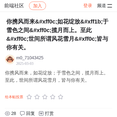
前端社区
登录
频道
加入
帖子详情
社区
前端社区
感慨
你携风而来&#xff0c;如花绽放&#xff1b;于
雪色之间&#xff0c;揽月而上。至此
&#xff0c;世间所谓风花雪月&#xff0c;皆与
你有关。
m0_71043425
2025-03-03
你携风而来，如花绽放；于雪色之间，揽月而上。
至此，世间所谓风花雪月，皆与你有关。
给本帖投票
28
回复
打赏