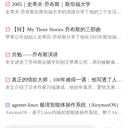
2005｜史蒂夫·乔布斯｜斯坦福大学
史蒂夫·乔布斯在斯坦福大学的演讲分享了他的三个生活故
事。第一个讲述他退学后偶然学习书法，最终影响了Macin
tosh的设计；第二个讲述了他被苹果解雇后重新创业的经
【转】My Three Stories 乔布斯的三部曲
历；第三个则谈到他对死亡的看法及对人生的感悟。他鼓
励人们追随内心，坚持热爱，并保持求知欲。
苹果公司创始人史蒂芬·乔布斯分享了他在2005年斯坦福大
学毕业典礼上的演讲，讲述了自己从辍学到被苹果解雇再
到战胜病魔的三次重要经历，强调了追随内心和直觉的重
共勉——乔布斯演讲
要性。
本文讲述了乔布斯从辍学到创立苹果公司，再到被解雇后
东山再起的经历。分享了他关于如何面对失败、追寻热爱
及对死亡的看法。强调跟随内心的声音、勇于尝试的重要
真正的情欲大师，100年难得一遇：他写透了人性的情与欲。
性。
本文介绍了日本作家川端康成，他幼年孤苦，爱情无果，
却用文字与孤独和解。其作品如《雪国》《古都》等影响
深远，获诺贝尔文学奖。文中还推荐了《海棠花未眠：川
agentrt-linux 极境智能体操作系统（AirymaxOS）
端康成精品集》，该套装收录多部传世之作，设计精美，
能抚慰人心。
AirymaxOS：基于Liunx内核的智能体操作系统。整个Airy
maxOS采用微内核思想进行构建，和AirymaxRT属于不同
层级，AirymaxRT可以基于AirymaxOS运行，效率更高，速