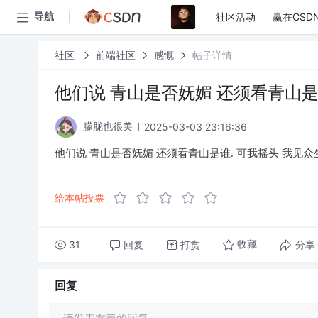
社区活动
赢在CSD
导航
社区
前端社区
感慨
帖子详情
他们说 青山是否妩媚 还须看青山是
2025-03-03 23:16:36
朦胧也很美
他们说 青山是否妩媚 还须看青山是谁. 可我摇头 我见众
给本帖投票
31
回复
打赏
分享
收藏
回复