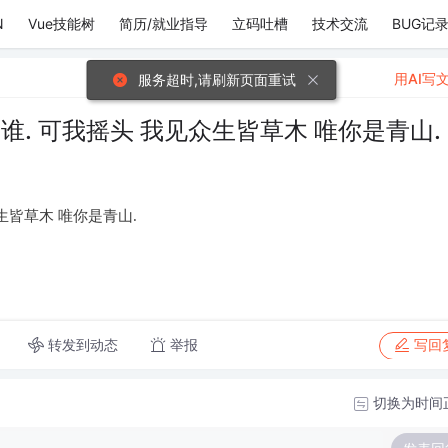
N
Vue技能树
简历/就业指导
立码吐槽
技术交流
BUG记
用AI写
服务超时,请刷新页面重试
谁. 可我摇头 我见众生皆草木 唯你是青山.
生皆草木 唯你是青山.
转发到动态
举报
写回
切换为时间