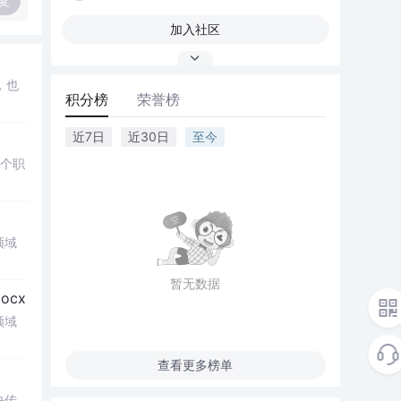
复
加入社区
，也
积分榜
荣誉榜
近7日
近30日
至今
多个职
领域
暂无数据
cx
领域
查看更多榜单
决传