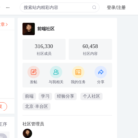
...
录
登录/注册
文章
前端社区
316,330
60,458
社区成员
社区内容
发帖
与我相关
我的任务
分享
前端
学习
经验分享
个人社区
复
北京·丰台区
社区管理员
正序