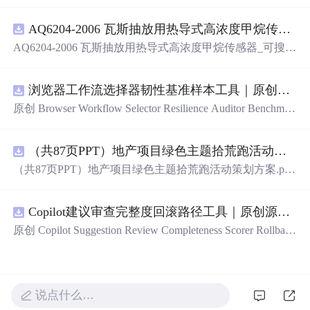
（AI）的全指南，涵盖最新动态与前沿技术！》
AQ6204-2006 瓦斯抽放用热导式高浓度甲烷传感器-可搜索.pdf
AQ6204-2006 瓦斯抽放用热导式高浓度甲烷传感器_可搜
索.pdf
浏览器工作流选择器韧性基准样本工具｜原创源码+测试+离线报告
原创 Browser Workflow Selector Resilience Auditor Benchmar
k Baseline 工具：围绕“用文本、角色、标签、测试标识与
结构变化样本评估重复网页流程选择器的稳定性”的结果，
（共87页PPT）地产项目绿色主题拾荒跑活动策划方案.pptx
建立固定样本、权重和验收区间，比较不同批次的准确
率、覆盖率与效率；本地网页、JSON/HTML/SVG报告、
（共87页PPT）地产项目绿色主题拾荒跑活动策划方案.ppt
测试与示例。压缩包包含完整源码、3项自动化测试、可复
x
现示例、HTML/JSON/SVG离线报告、1080×720运行效果
图、README、运行说明、MIT License及原创授权声明。
Copilot建议审查完整度回滚路径工具｜原创源码+测试+离线报告
适合开发者进行工程预检、质量审查和交付复核；Node.js
原创 Copilot Suggestion Review Completeness Scorer Rollback
18+可直接运行，零第三方运行依赖。
Graph 工具：围绕“按变更范围、测试证据、安全敏感度、
依赖影响和人工复核记录评估代码建议审查完整度”的结
果，把失败点、回滚动作、依赖顺序、人工接管和恢复完
成状态建图；本地网页、JSON/HTML/SVG报告、测试与
说点什么…
示例。压缩包包含完整源码、3项自动化测试、可复现示