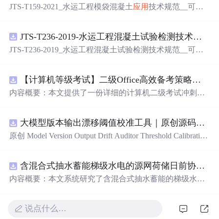
JTS-T159-2021_水运工程模袋混凝土
应用
技术规范__可搜
索.pdf
JTS-T236-2019-水运工程混凝土试验检测技术规范-可搜索.pdf
JTS-T236-2019_水运工程混凝土试验检测技术规范__可搜
索.pdf
【计算机等级考试】二级Office高效备考策略：分阶段复习计划与考场时间分配优化方案
内容概要：本文提供了一份详细的计算机二级考试冲刺备
考方案，涵盖分阶段复习计划、答题时间分配及考场注意
事项。分为三个阶段：基础夯实阶段重点在于掌握高频考
大模型版本输出漂移阈值校准工具｜原创源码+测试+离线报告
点和基本操作；强化刷题阶段主攻操作大题，尤其是Excel
函数难点；冲刺模拟阶段进行全真模拟训练，回归高频考
原创 Model Version Output Drift Auditor Threshold Calibration
点与错题复盘。同时明确了各题型的时间分配建议，并强
工具：围绕“对比两个Flash版本在固定提示集上的结构、工
调保存文件的重要性及规范命名。; 适合人群：准备参加全
具参数、拒答、事实结论和延迟变化”的结果，用已知正负
国计算机二级考试的考生，尤其适合基础一般、希望在短
含混合式抽水蓄能梯级水电的源网荷储日前协同调度优化研究（Matlab代码实现）
样本校准评分区间、告警阈值和误报漏报边界；本地网
期内高效提分的学员。; 使用
场景
及目标：①帮助考生系统
页、JSON/HTML/SVG报告、测试与示例。压缩包包含完
内容概要：本文系统研究了含混合式抽水蓄能的梯级水电
规划考前1个月的复习节奏，提升应试能力；②突破Excel
整源码、3项自动化测试、可复现示例、HTML/JSON/SVG
站在源-网-荷-储协同系统中的日前优化调度问题，并提供
函数等重难点操作题，提高综合得分率；③熟悉考试流
离线报告、1080×720运行效果图、README、运行说明、
了基于Matlab的代码实现。研究聚焦于高比例可再生能源
程，避免因操作失误导致失分。; 阅读建议：此资源以实战
MIT License及原创授权声明。适合开发者进行工程预检、
说点什么…
接入背景下，如何通过优化调度提升电力系统的灵活性与
为导向，建议结合【高频考点汇总】【易错题集】等配套
质量审查和交付复核；Node.js 18+可直接运行，零第三方