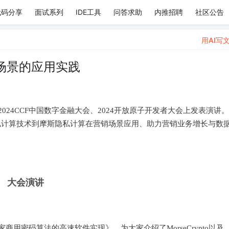
代码分享
面试系列
IDE工具
问答求助
内推招聘
社区公告
用AI写
场景的应用实践
024CCF中国数字金融大会、2024开放原子开发者大会上发表演讲
隐私计算技术到摩斯隐私计算在营销场景应用、助力营销业务增长与数
大会演讲
o：国家商用密码算法的高速软件实现》，为大家介绍了MorseCrypto以及