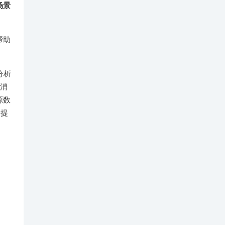
场景
帮助
分析
消
源数
们提