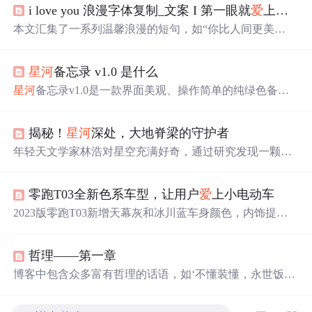
i love you 浪漫字体复制_文案 I 第一眼就
爱
上的句子
本文汇集了一系列温馨浪漫的短句，如“你比人间更美
好”、“
星河
滚烫，你是人间理想”，旨在传递积极的情感与
美好的祝愿。
星河
备忘录 v1.0 是什么
星河
备忘录v1.0是一款界面美观、操作简单的纯绿色备忘
录软件，适用于日常行程管理和事项提醒。无需安装，体
积小巧，是个人事务管理的好帮手。
揭秘！
星河
深处，大地脊梁的守护者
年轻天文学家林浩对星空充满好奇，通过研究发现一颗来
自银河系深处的流星。他将研究成果发表在国际期刊上，
与摄影师苏晴共同探索星空之美，最终两人在星空下许下
零跑T03全新色系车型，让用户
爱
上小电动车
永恒誓言。
2023版零跑T03新增天幕灰和冰川蓝车身颜色，内饰提供
海盐蓝等新选项，搭配双联屏设计展现科技感。Leapmotor
OS智能车机系统支持语音导航和一键泊车，智能驾驶辅助
哲理——第一章
系统确保行车安全，是年轻消费者的城市出行优选。
博客中包含众多富有哲理的话语，如‘不懂装懂，永世饭
桶’‘弱小和无知，不是生存的障碍，傲慢才是’等，还涉及
对人生、情感、理想等方面的感悟，激励人们积极面对生