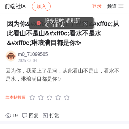
前端社区
登录
频道
加入
帖子详情
社区
前端社区
感慨
服务超时,请刷新
因为你&#xff0c;我爱上了星河&#xff0c;从
页面重试
此看山不是山&#xff0c;看水不是水
&#xff0c;琳琅满目都是你✨
m0_71099585
2025-03-04
因为你，我爱上了星河，从此看山不是山，看水不
是水，琳琅满目都是你✨
给本帖投票
19
回复
打赏