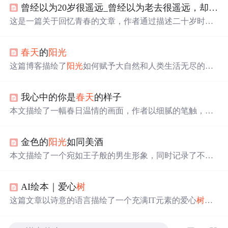
曾经以为20岁很遥远_曾经以为老去很遥远，却发现二十岁已是很久以前的事了...
这是一篇关于回忆青春的文章，作者通过描述二十岁时的
四季景象，如
春天
打开QQ，
夏天
捉蝉，
秋天
唱歌，
冬天
追
剧，唤起了读者对过去的美好记忆。文章感慨
时间
的流
春天
的
阳光
逝，提醒人们珍惜当下，感恩拥有，并表达了对失去的淡
然态度。
这篇博客描绘了
阳光
如何赋予大自然和人类生活无尽的生
机与营养。从
春天
的复苏到
冬天
的希望，
阳光
在每个季节
都发挥着重要的角色。它不仅滋养着植物的成长，也照亮
我心中的你是
春天
的样子
了人们的日常生活，无论是孩子们的欢笑，还是大人的辛
勤工作，都因
阳光
而充满活力。同时，作者还提到了精
本文描绘了一幅春日温情的画面，作者以细腻的笔触，讲
神、文化和爱等无形的
阳光
，它们同样为人们提供了丰富
述了与心爱之人共赏春光的美好。从
花
开满
树
的城外桃
花
的内在营养。博客强调了
阳光
与成长、生活节奏和季节变
，到
温柔
善待的红尘人间，再到三月春光中的相遇，每一
化的紧密联系，以及其对心灵的温暖照耀。
金色的
阳光
如同美酒
处细节都充满了对生活的热爱和对爱情的渴望。文章不仅
表达了对
春天
的喜爱，更寄托了对美好情感的向往。
本文描绘了一个宛如王子般的男生形象，同时记录了不同
季节的自然美景，从
春天
的温暖
阳光
到
秋天
枫叶的热情似
火，展现了自然界变幻无穷的魅力。
AI绘本｜爱心
树
这篇文章以诗意的语言描绘了一个充满IT元素的爱心
树
，
它在四季中展现出不同的科技魅力，如
春天
的绚丽
花
朵、
夏天
的清凉绿叶、
秋天
的温暖落叶和
冬天
的坚韧象征。