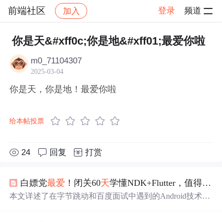
前端社区
登录
频道
加入
帖子详情
社区
前端社区
感慨
你是天&#xff0c;你是地&#xff01;最爱你啦
m0_71104307
2025-03-04
你是天，你是地！最爱你啦
给本帖投票
24
回复
打赏
白嫖党
最爱
！闭关60
天
学懂NDK+Flutter，值得收藏！
本文详述了在字节跳动和百度面试中遇到的Android技术问
题，涵盖NDK、Flutter、Java内存模型、线程安全、数据
库、网络协议等核心知识点，并分享了Android开发的进阶