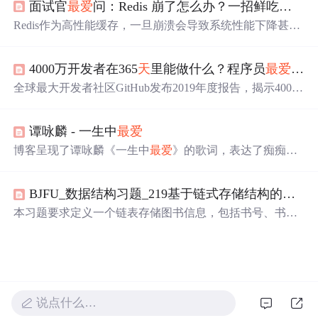
面试官
最爱
问：Redis 崩了怎么办？一招鲜吃遍
天
！
学习资源和面试必备技巧。
Redis作为高性能缓存，一旦崩溃会导致系统性能下降甚至
瘫痪。本文深入分析了Redis崩溃的原因，并提供了一种有
效的应对策略——熔断降级与本地缓存。通过SpringBoot和
4000万开发者在365
天
里能做什么？程序员
最爱
开源
Sentinel实现快速熔断和请求降级，保障核心服务的稳定运
行。同时，介绍了预防Redis崩溃的三个关键操作，包括内
全球最大开发者社区GitHub发布2019年度报告，揭示4000
存优化、持久化备份和集群化部署。
万开发者在过去一年的活动成果，包括新加入的1000万开
发者，4400万个新建仓库，以及JavaScript、Python等编程
谭咏麟 - 一生中
最爱
语言的流行趋势。
博客呈现了谭咏麟《一生中
最爱
》的歌词，表达了痴痴等
待一生中
最爱
的情感，有对爱情的渴望、无奈，如‘如果痴
痴的等某日终于可等到一生中
最爱
’，还有不敢表达爱意等
BJFU_数据结构习题_219基于链式存储结构的图书信息表的
复杂情绪。
本习题要求定义一个链表存储图书信息，包括书号、书名
和价格。根据输入的图书数据创建链表，并根据指定书名
查找
最爱
图书，输出相关信息。如果找不到对应书名的图
书，则提示‘抱歉，没有你的
最爱
！’
说点什么…