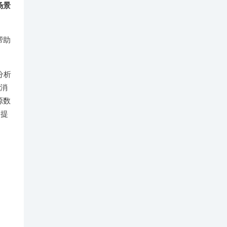
场景
帮助
分析
消
源数
们提