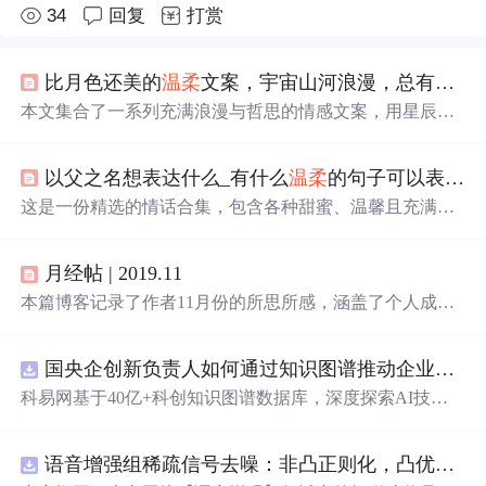
34
回复
打赏
比月色还美的
温柔
文案，宇宙山河浪漫，总有你值得期待的
本文集合了一系列充满浪漫与哲思的情感文案，用星辰大
海比喻爱情与生活，探讨了人与人之间的深情与宇宙万物
的美好联系。
以父之名想表达什么_有什么
温柔
的句子可以表达我想你了？
这是一份精选的情话合集，包含各种甜蜜、温馨且充满创
意的表达方式，无论是表白还是日常撒狗粮都非常适用。
月经帖 | 2019.11
本篇博客记录了作者11月份的所思所感，涵盖了个人成
长、科技创新、生活方式等多个方面，从10000小时定律的
探讨到GitHub的千年代码保存计划，再到个人技能提升和
国央企创新负责人如何通过知识图谱推动企业技术创新与外部资源高效对接？.docx
生活态度的反思，展现了作者对自我提升和时代变迁的深
刻感悟。
科易网基于40亿+科创知识图谱数据库，深度探索AI技术
在技术转移、成果转化、技术经纪、知识产权、产业创
新、科技招商等垂直领域的多样化应用场景，研究科技创
语音增强组稀疏信号去噪：非凸正则化，凸优化研究（Matlab代码实现）
新领域的AI+数智化解决方案，推动科技创新与产业创新