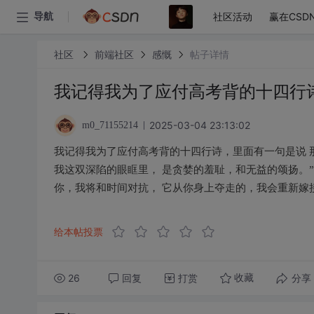
社区活动
赢在CSD
导航
社区
前端社区
感慨
帖子详情
我记得我为了应付高考背的十四行
2025-03-04 23:13:02
m0_71155214
我记得我为了应付高考背的十四行诗，里面有一句是说 
我这双深陷的眼眶里， 是贪婪的羞耻，和无益的颂扬。
你，我将和时间对抗， 它从你身上夺走的，我会重新嫁
给本帖投票
26
回复
打赏
分享
收藏