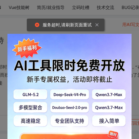
N
Vue技能树
简历/就业指导
立码吐槽
技术交流
BUG记
用AI写
服务超时,请刷新页面重试
诗，里面有
那时人若问起你的美在何处， 哪里是你那少壮年华的宝藏， 你说，“
”而残暴的时间和腐朽商议， 要把你青春的白日变成暗淡黑夜， 为了
接
转发到动态
举报
写回