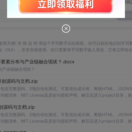
切换为时间
发表回
，使用方便! 详 情 说 明 用这个手写数字识别系统，你可以轻松地识别手写
（GUI），非常容易使用。你只需要将手写数字输入系统，它将立即给
、工作还是日常生活，都能为你提供快速和准确的识别服务。它是一个非
素分布与产业链融合现状？.docx
与产业链融合现状？
.0-原创源码与文档.zip
包含完整源码、3项自动化测试、可复现合成示例、离线HTML、JSON与
能清单、MIT License及原创与授权声明。解压后进入project目录，执
告，也可通过本地静态服务器打开网页。运行时零第三方依赖，不包含热点产品或开源
.0-原创源码与文档.zip
。适合前端开发、AI应用工程、测试审计和课程实践。
包含完整源码、3项自动化测试、可复现合成示例、离线HTML、JSON与
能清单、MIT License及原创与授权声明。解压后进入project目录，执
告，也可通过本地静态服务器打开网页。运行时零第三方依赖，不包含热点产品或开源