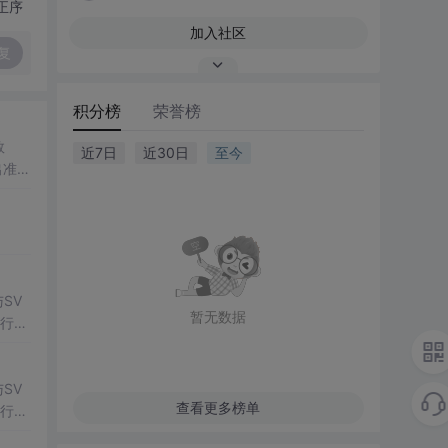
正序
加入社区
复
积分榜
荣誉榜
数
近7日
近30日
至今
出准确
常方
SV
暂无数据
行np
项目
SV
查看更多榜单
行np
项目