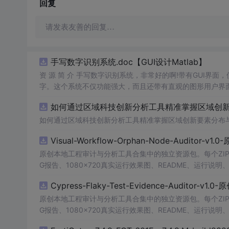
回复
请发表友善的回复…
手写数字识别系统.doc【GUI设计Matlab】
资 源 简 介 手写数字识别系统，非常好的啊!带有GUI界面
字。这个系统不仅功能强大，而且还带有直观的图形用户界面
的识别结果。这个系统可以在各种场景中使用，无论是学校
如何通过区域科技创新分析工具精准掌握区域创新要
便和实用的工具，你一定会喜欢它的！
如何通过区域科技创新分析工具精准掌握区域创新要素分布
Visual-Workflow-Orphan-Node-Auditor-v1
原创本地工程审计与分析工具合集中的独立资源包。每个ZIP
G报告、1080×720真实运行效果图、README、运行说明、功
m test验证算法，执行npm run report生成报
Cypress-Flaky-Test-Evidence-Auditor-v1
源码、Logo、官方截图、论文、生产日志或其他受限素材
原创本地工程审计与分析工具合集中的独立资源包。每个ZIP
G报告、1080×720真实运行效果图、README、运行说明、功
m test验证算法，执行npm run report生成报