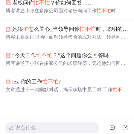
老板问你
忙
不
忙
？你如何回答……
博客讲述小张在多家公司面对老板询问工作
忙
不
忙
时，给
出不同回答均被辞退的故事。此故事看似无逻辑，实则意
义深刻，反映出人们努力工作、打理生活，却常与期望背
她很
忙
怎么关心_当领导问你
忙
不
忙
时，聪明的人都是这样回答的
离，讨好老板也难获认可的现实。
博客主要探讨职场中面对领导考验的应对方法。领导问
忙
不
忙
，实际是暗示有事找你，应回答立刻到；领导让浇
花，是暗示你暂时回避，懂事的做法是安排保洁浇花，等
“今天工作
忙
不
忙
？”这个问题你会回答吗
客人走后再进去，还提及中国式人际关系要点。
博客讲述了小张在多家公司的求职经历，无论他如何回答
老板关于工作
忙
不
忙
的问题，都会被以各种奇葩
理由
辞
退，如不会找事做、做事没系统等，最后自己开小吃店也
[zz]你的工作
忙
不
忙
?
因房东要自营而结束，在寺庙也答非所问。
文章通过十一则幽默对话，揭示职场中员工对‘工作
忙
不
忙
’这一简单提问的多种应答方式及其被辞退的荒诞结果，反
映上下级沟通中语义模糊、预期错位与管理逻辑矛盾等问
题，强调精准表达、结构化思维与情境适配在职业沟通中
的关键作用。
说点什么…