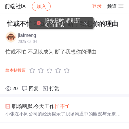
前端社区
登录
频道
加入
帖子详情
社区
前端社区
感慨
服务超时,请刷新
忙或不忙 不足以成为 断了我想你的理由
页面重试
jiafmeng
2025-03-04
忙或不忙 不足以成为 断了我想你的理由
给本帖投票
20
回复
打赏
职场幽默:今天工作
忙
不
忙
小张在不同公司的经历揭示了职场沟通中的幽默与无奈。
无论回答
忙
或
不
忙
，最终都被辞退，展现了职场上难以捉
摸的标准。