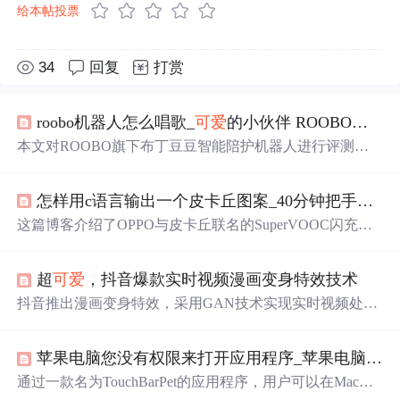
给本帖投票
34
回复
打赏
roobo机器人怎么唱歌_
可爱
的小伙伴 ROOBO布丁豆豆智能陪护机器人评测
本文对ROOBO旗下布丁豆豆智能陪护机器人进行评测。
它外观
可爱
，采用“迷你蛋型”设计，按键、充电、屏幕等
设计安全贴心。性能上主打“人工智能浸入式场景教
学
”，
怎样用c语言输出一个皮卡丘图案_40分钟把手机充满电！超
可语音和屏幕交互，内置多种
学
习应用，能进行双语教育
启蒙，还能锻炼孩子多元智能。
这篇博客介绍了OPPO与皮卡丘联名的SuperVOOC闪充行
动电源，强调其40分钟内即可为OPPOR17Pro充满电力的
惊人速度。这款行动电源拥有6,000mAh容量，采用SuperV
超
可爱
，抖音爆款实时视频漫画变身特效技术
OOC快充技术，支持最高50W的快充规格。尽管它在中国
内地限定销售，但其快速充电性能和
可爱
的设计使其极具
抖音推出漫画变身特效，采用GAN技术实现实时视频处
吸引力。
理，让用户瞬
间
变成漫画角色。此特效操作简便，风格普
适，满足大众审美。技术团队克服重重困难，优化模型结
苹果电脑您没有权限来打开应用程序_苹果电脑macbook可以养宠物你知道吗？这是什么神仙操作？...
构，确保效果与性能，首次实现全球范围内的实时漫画生
成。
通过一款名为TouchBarPet的应用程序，用户可以在MacBo