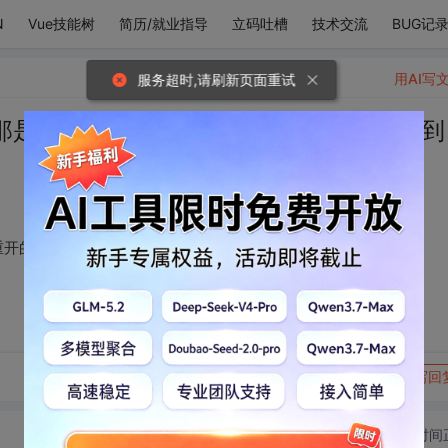
N
Vue技能树
简历/就业指导
立码吐槽
技术交流
BUG记
用AI写
服务超时,请刷新页面重试
那是树丫新绿，万花重开的日子，直到遇到
重开的日子，直到遇到你，我天天都能看到百花齐放。
转发到动态
举报
写回
切换为时间