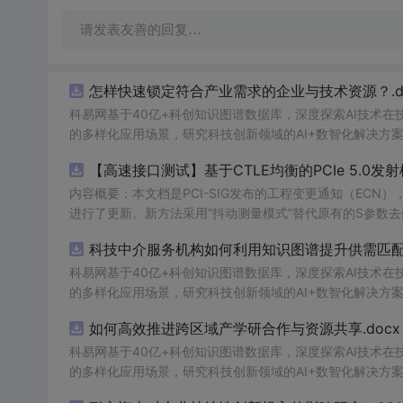
请发表友善的回复…
怎样快速锁定符合产业需求的企业与技术资源？.do
科易网基于40亿+科创知识图谱数据库，深度探索AI技术
的多样化应用场景，研究科技创新领域的AI+数智化解决方
【高速接口测试】基于CTLE均衡的PCIe 5.0
内容概要：本文档是PCI-SIG发布的工程变更通知（ECN），针对P
进行了更新。新方法采用“抖动测量模式”替代原有的S参数
退化，从而更准确地评估由芯片内部随机和确定性源产生的
科技中介服务机构如何利用知识图谱提升供需匹配精
去嵌入过程中高频噪声放大带来的测量不准确性。对于2.5至16.0 GT/s速率
证或测试的工程师，尤其是涉及PC
科易网基于40亿+科创知识图谱数据库，深度探索AI技术
的多样化应用场景，研究科技创新领域的AI+数智化解决方
如何高效推进跨区域产学研合作与资源共享.docx
科易网基于40亿+科创知识图谱数据库，深度探索AI技术
的多样化应用场景，研究科技创新领域的AI+数智化解决方