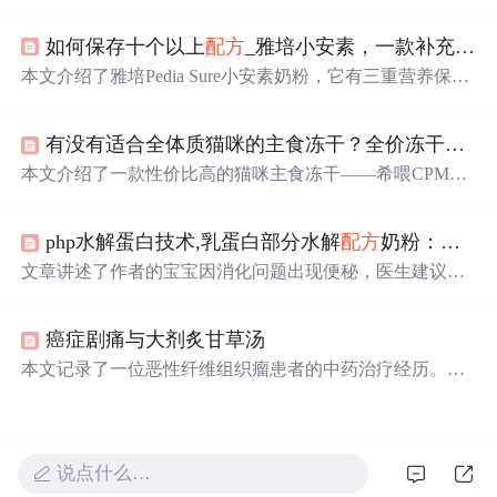
洗处理、调制腌料和烤制技巧，以及享受烹饪带来的乐趣
和与家人分享的温馨时刻。
如何保存十个以上
配方
_雅培小安素，一款补充儿童全营养
本文介绍了雅培Pedia Sure小安素奶粉，它有三重营养保障
系统和智选益生菌益生元组合，营养均衡易吸收，适合1 -
10岁宝宝。与普通
配方
奶粉不同，它添加全面均衡营养，
有没有适合全体质猫咪的主食冻干？全价冻干：希喂大橙罐实测分享
能满足宝宝生长所需，还解答了产品功效、冲调、储存等
相关问题。
本文介绍了一款性价比高的猫咪主食冻干——希喂CPMR2.
0大橙罐。其独特的30g/小袋独立包装便于携带，小圆柱颗
粒设计易于喂食。
配方
由国际大牌研发团队打造，有助于
php水解蛋白技术,乳蛋白部分水解
配方
奶粉：美赞臣亲舒
提升猫咪免疫力和改善瘦弱状态。
文章讲述了作者的宝宝因消化问题出现便秘，医生建议使
用乳蛋白部分水解
配方
奶粉。经过研究和选择，作者选择
了美赞臣亲舒奶粉，该奶粉采用专利PHP^微蛋白水解技
癌症剧痛与大剂炙甘草汤
术，有助于宝宝消化吸收，改善了宝宝的便秘状况并提升
了食欲。此外，这款奶粉还富含多种成长关键营养，满足
本文记录了一位恶性纤维组织瘤患者的中药治疗经历。患
宝宝的日常需求。
者手术后出现肺和骨转移，使用大剂量炙甘草汤等中药
配
方
后，疼痛得到一定缓解，但出现胃胀等不适症状。通过
调整服药方式，患者继续接受中药治疗。
说点什么…