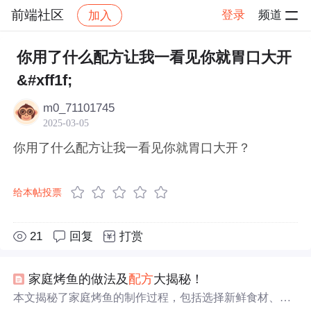
前端社区
登录
频道
加入
帖子详情
社区
前端社区
感慨
你用了什么配方让我一看见你就胃口大开
&#xff1f;
m0_71101745
2025-03-05
你用了什么配方让我一看见你就胃口大开？
给本帖投票
21
回复
打赏
家庭烤鱼的做法及
配方
大揭秘！
本文揭秘了家庭烤鱼的制作过程，包括选择新鲜食材、清