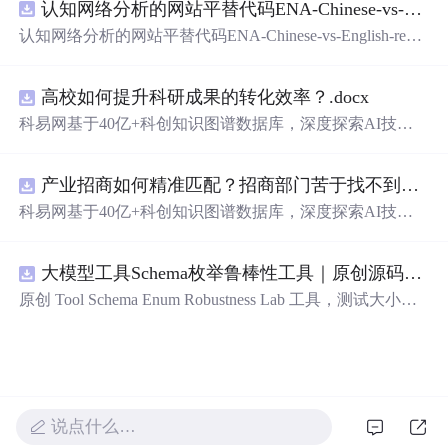
认知网络分析的网站平替代码ENA-Chinese-vs-English-reproducible.zip
新领域的AI+数智化解决方案，推动科技创新与产业创新
智能化发展。
认知网络分析的网站平替代码ENA-Chinese-vs-English-repro
ducible.zip
高校如何提升科研成果的转化效率？.docx
科易网基于40亿+科创知识图谱数据库，深度探索AI技术
在技术转移、成果转化、技术经纪、知识产权、产业创
新、科技招商等垂直领域的多样化应用场景，研究科技创
产业招商如何精准匹配？招商部门苦于找不到符合产业链补链强链方向的目标企业怎么办？.docx
新领域的AI+数智化解决方案，推动科技创新与产业创新
智能化发展。
科易网基于40亿+科创知识图谱数据库，深度探索AI技术
在技术转移、成果转化、技术经纪、知识产权、产业创
新、科技招商等垂直领域的多样化应用场景，研究科技创
大模型工具Schema枚举鲁棒性工具｜原创源码+测试+离线报告
新领域的AI+数智化解决方案，推动科技创新与产业创新
智能化发展。
原创 Tool Schema Enum Robustness Lab 工具，测试大小
写、别名、未知枚举、空值与多语言取值对工具参数校验
和修复的影响。压缩包包含完整源码、3 项自动化测试、
可复现合成示例、离线 HTML/JSON/SVG 报告、1080×720
真实运行效果图、README、运行说明、功能清单、MIT
License 及原创与授权声明。运行时零第三方依赖，不包含
说点什么…
热点产品或开源项目源码、Logo、官方截图、论文、生产
日志或其他受限素材。