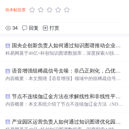
给本帖投票
34
回复
打赏
国央企创新负责人如何通过知识图谱推动企业技术创新与外部资源高效对接？.docx
科易网基于40亿+科创知识图谱数据库，深度探索AI技术
在技术转移、成果转化、技术经纪、知识产权、产业创
新、科技招商等垂直领域的多样化应用场景，研究科技创
语音增强组稀疏信号去噪：非凸正则化，凸优化研究（Matlab代码实现）
新领域的AI+数智化解决方案，推动科技创新与产业创新
智能化发展。
内容概要：本文围绕【语音增强】领域中的组稀疏信号去
噪问题展开研究，提出了一种结合非凸正则化与凸优化理
论的去噪方法，旨在提升含噪语音信号的可懂度与质量。
节点不连续伽辽金方法在求解线性和非线性平流方程中的一维实现（Matlab代码实现）
文章系统阐述了组稀疏信号模型的构建机制，引入非凸正
则项以更精确地逼近理想稀疏性，克服传统凸正则化在稀
内容概要：本文系统介绍了节点不连续伽辽金方法（ND
疏表达上的局限性，并采用高效的凸优化算法保障模型求
G）在求解线性和非线性平流方程中的一维数值实现过
解的稳定性与收敛性。整个算法流程在Matlab平台上完整
程，并配套提供了完整的Matlab代码实现。该方法作为一
实现，涵盖语音信号预处理、稀疏系数求解、去噪重构等
产业园区运营负责人如何通过知识图谱优化园区企业与科研机构的协同创新机制？.docx
种高精度、高分辨率的数值离散化技术，特别适用于对流
关键环节，并配套提供可复现的代码资源，便于研究人员
主导的偏微分方程求解，在处理间断解和保持数值稳定性