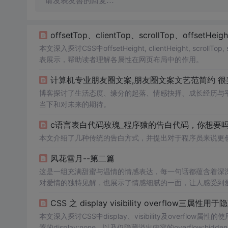
请发表友善的回复…
offsetTop、clientTop、scrollTop、offsetHe
本文深入探讨CSS中offsetHeight, clientHeight, scroll
表展示，帮助读者理解各属性在网页布局中的作用。
计算机专业朋友圈文案,朋友圈文案文艺范简约 
博客探讨了生活态度、缘分的起落、情感抉择、成长经历与
当下和对未来的期待。
c语言表白代码玫瑰_程序猿的告白代码，你想要
本文介绍了几种传统的告白方式，并提出对于程序员来说更创
风花雪月--第二篇
这是一组充满甜蜜与温情的情感表达，每一句话都蕴含着深
对爱情的独特见解，也展示了情感细腻的一面，让人感受到
CSS 之 display visibility overflow三属
本文深入探讨CSS中display、visibility及overflow
置的display:none，以及仅隐藏溢出内容的overflow:hidde