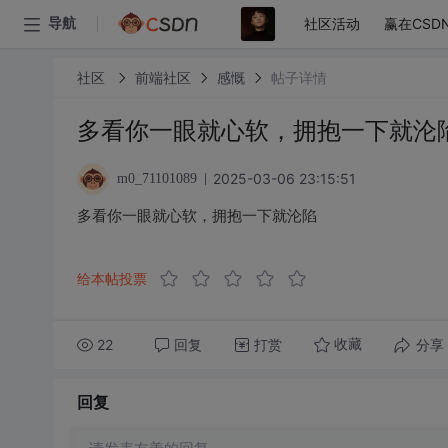
社区活动
赢在CSD
导航
社区
前端社区
感慨
帖子详情
多看你一眼就心软，拥抱一下就沦
2025-03-06 23:15:51
m0_71101089
多看你一眼就心软，拥抱一下就沦陷
给本帖投票
22
回复
打赏
分享
收藏
回复