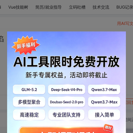
N
Vue技能树
简历/就业指导
立码吐槽
技术交流
BUG记
用AI写
陷
转发到动态
举报
写回
切换为时间