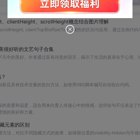
发表回
ight、clientHeight、scrollHeight概念结合图片理解
Top, scrollHeight, clientTop和offsetTop等属性的区别与应用，通过实例代
很美很好听的文艺句子合集
平凡中的美好。作者通过富有诗意的语言，揭示了生活的真谛在于心境、
吗？
新且具有技术含量的告白方法，如使用VBS脚本编写自动告白代码。
深的喜爱和温柔，适合用来向爱人传递心中的情感。这些短句不仅表达了
爱情的美好和力量。
性用于隐藏元素的区别
属性的使用方法，对比不同隐藏方式的效果，如保留位置的visibility:hidden与不
n。