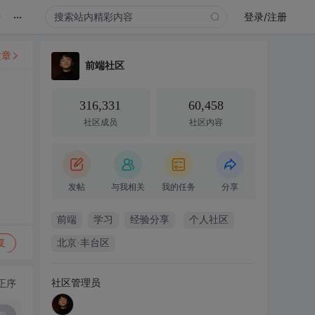
...
录
登录/注册
文章
前端社区
316,331
60,458
社区成员
社区内容
发帖
与我相关
我的任务
分享
前端
学习
经验分享
个人社区
复
北京·丰台区
社区管理员
正序