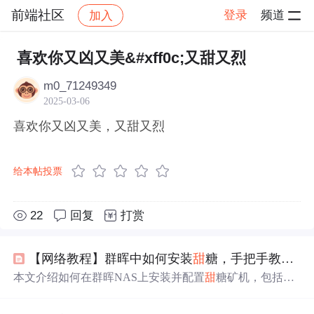
前端社区
登录
频道
加入
帖子详情
社区
前端社区
感慨
喜欢你又凶又美&#xff0c;又甜又烈
m0_71249349
2025-03-06
喜欢你又凶又美，又甜又烈
给本帖投票
22
回复
打赏
【网络教程】群晖中如何安装
甜
糖，手把手教您Docker安装
本文介绍如何在群晖NAS上安装并配置
甜
糖矿机，包括Do
cker安装、网络配置、Arm环境搭建及常见问题解决方案。