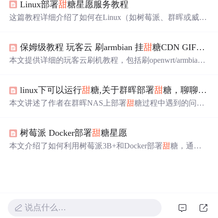
Linux部署
甜
糖星愿服务教程
这篇教程详细介绍了如何在Linux（如树莓派、群晖或威联
通NAS）上通过Docker部署
甜
糖星愿服务，利用空闲带宽
和存储赚取星愿积分。步骤包括下载
甜
糖APP、安装Docke
保姆级教程 玩客云 刷armbian 挂
甜
糖CDN GIF动图教程
r、创建Docker容器、开启UPnP服务和端口映射，以及绑
定设备。按照30Mbps上行带宽的测试，每天收益约1到2
本文提供详细的玩客云刷机教程，包括刷openwrt/armbian
元。文章还提供了相关网络配置和存储挂载的指导。
系统、配置磁盘挂载、部署
甜
糖节点等内容，助您轻松玩
转废旧矿渣。
linux下可以运行
甜
糖,关于群晖部署
甜
糖，聊聊我走过的那些坑
本文讲述了作者在群晖NAS上部署
甜
糖过程中遇到的问
题，包括SSH服务开启、switch服务的作用、Docker桥接网
络创建，以及ARM环境的创建。通过分享部署经验，帮助
树莓派 Docker部署
甜
糖星愿
读者避坑，特别提到Docker网络配置中的物理网卡名称和
创建桥接网络的重要性。
本文介绍了如何利用树莓派3B+和Docker部署
甜
糖，通过
贡献闲置带宽获取星愿积分，从而实现家庭宽带的创收。
详细步骤包括安装Docker、部署
甜
糖镜像以及配置光猫的
UPnP。根据作者经验，稳定运行后每日收益约2元，适合
有闲置宽带资源的用户。
说点什么…