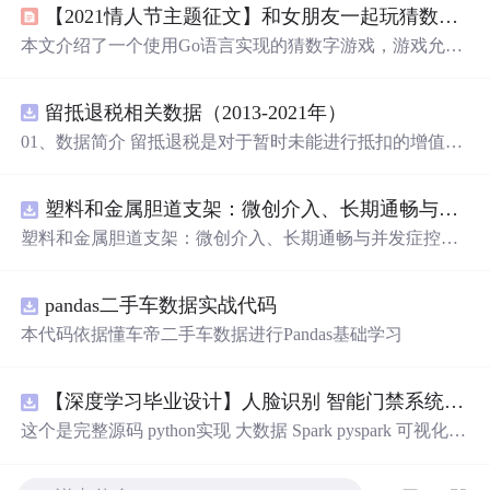
【2021情人节主题征文】和女朋友一起玩猜数字游戏吧！
本文介绍了一个使用Go语言实现的猜数字游戏，游戏允许
玩家自定义猜测范围，并在猜对数字后显示一条随机的
浪
漫
语句。此外，还介绍了游戏开发过程中的三次改进。
留抵退税相关数据（2013-2021年）
01、数据简介 留抵退税是对于暂时未能进行抵扣的增值
税，但将来可以抵扣的“进项”增值税进行提前退还。这种
情况通常出现在进项税额大于销项税额时，即形成了留抵
塑料和金属胆道支架：微创介入、长期通畅与并发症控制驱动全球市场增长.docx
税额。简单来说，就是企业现在还不能抵扣的增值税，可
以予以提前全额退还。 留抵退税是一项重要的税收政策优
塑料和金属胆道支架：微创介入、长期通畅与并发症控制
惠措施，旨在减轻企业税收负担、促进经济发展。企业应
驱动全球市场增长
充分了解并合理利用这一政策优惠措施。 数据名称：留抵
退税相关数据 数据年份：2013-2021年 02、相关数据 证券
pandas二手车数据实战代码
代码、证券简称、会计期间、上市日期、行业代码、行业
本代码依据懂车帝二手车数据进行Pandas基础学习
名称、post、treat、treat*post。
【深度学习毕业设计】人脸识别 智能门禁系统(深度学习+OpenCV DNN+FastAPI+Vue3) 源码+论文 完整版
这个是完整源码 python实现 大数据 Spark pyspark 可视化大
屏+Kafka+FastAPI+Vue3 【深度学习毕业设计】人脸识别
智能门禁系统(深度学习+OpenCV DNN+FastAPI+Vue3) 源