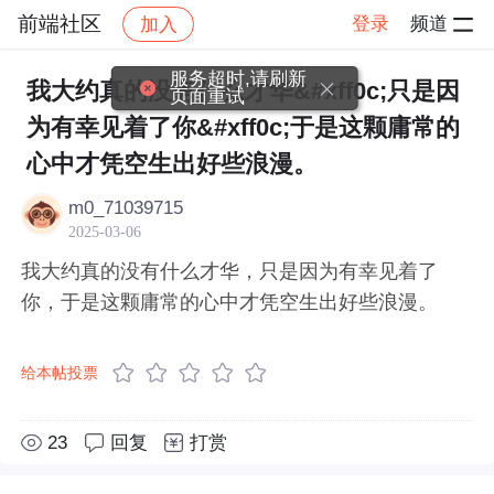
前端社区
登录
频道
加入
帖子详情
社区
前端社区
感慨
服务超时,请刷新
我大约真的没有什么才华&#xff0c;只是因
页面重试
为有幸见着了你&#xff0c;于是这颗庸常的
心中才凭空生出好些浪漫。
m0_71039715
2025-03-06
我大约真的没有什么才华，只是因为有幸见着了
你，于是这颗庸常的心中才凭空生出好些浪漫。
给本帖投票
23
回复
打赏