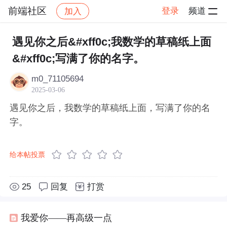
前端社区
登录
频道
加入
帖子详情
社区
前端社区
感慨
遇见你之后&#xff0c;我数学的草稿纸上面
&#xff0c;写满了你的名字。
m0_71105694
2025-03-06
遇见你之后，我数学的草稿纸上面，写满了你的名
字。
给本帖投票
25
回复
打赏
我爱你——再高级一点