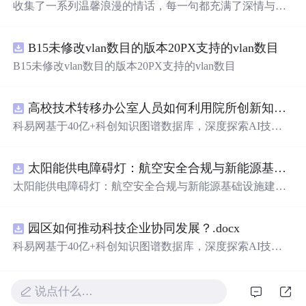
收集了一系列温馨浪漫的情话，每一句都充满了深情与爱
意，适合用来表达对心爱之人的感情。
B15未修改vlan数目的版本20PX支持的vlan数目
B15未修改vlan数目的版本20PX支持的vlan数目
高校技术转移办公室人员如何利用院所创新知识图谱发现技术转化瓶颈？.docx
科易网基于40亿+科创知识图谱数据库，深度探索AI技术
在技术转移、成果转化、技术经纪、知识产权、产业创
新、科技招商等垂直领域的多样化应用场景，研究科技创
太阳能供电障碍灯：航空安全合规与新能源基础设施建设驱动的离网照明市场.docx
新领域的AI+数智化解决方案，推动科技创新与产业创新
智能化发展。
太阳能供电障碍灯：航空安全合规与新能源基础设施建设
驱动的离网照明市场
园区如何推动科技企业协同发展？.docx
科易网基于40亿+科创知识图谱数据库，深度探索AI技术
在技术转移、成果转化、技术经纪、知识产权、产业创
新、科技招商等垂直领域的多样化应用场景，研究科技创
新领域的AI+数智化解决方案，推动科技创新与产业创新
说点什么…
智能化发展。