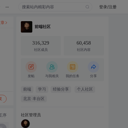
...
录
登录/注册
文章
前端社区
316,329
60,458
社区成员
社区内容
发帖
与我相关
我的任务
分享
前端
学习
经验分享
个人社区
复
北京·丰台区
社区管理员
正序