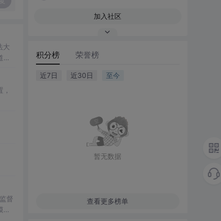
复
加入社区
法大
积分榜
荣誉榜
道
近7日
近30日
至今
置，
暂无数据
监督
查看更多榜单
模式