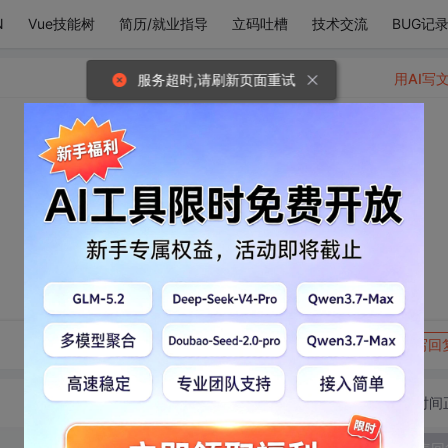
N
Vue技能树
简历/就业指导
立码吐槽
技术交流
BUG记
用AI写
服务超时,请刷新页面重试
转发到动态
举报
写回
切换为时间