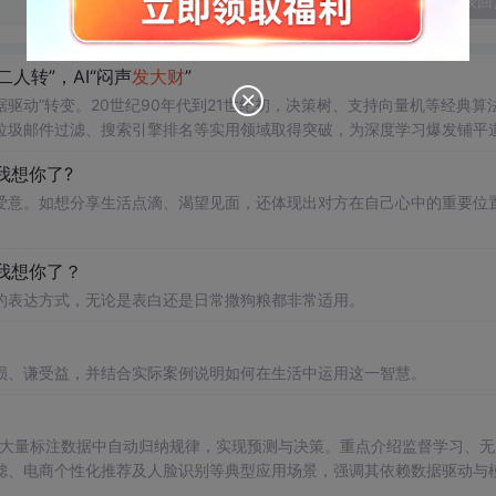
发表回
人转”，AI“闷声
发大财
”
据驱动”转变。20世纪90年代到21世纪初，决策树、支持向量机等经典算
垃圾邮件过滤、搜索引擎排名等实用领域取得突破，为深度学习爆发铺平
我想你了?
爱意。如想分享生活点滴、渴望见面，还体现出对方在自己心中的重要位
我想你了？
的表达方式，无论是表白还是日常撒狗粮都非常适用。
损、谦受益，并结合实际案例说明如何在生活中运用这一智慧。
大量标注数据中自动归纳规律，实现预测与决策。重点介绍监督学习、无
滤、电商个性化推荐及人脸识别等典型应用场景，强调其依赖数据驱动与