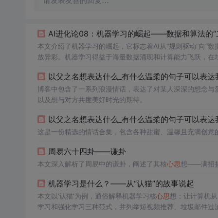
请发表友善的回复…
AI进化论08：机器学习的崛起——数据和算法的“二
本文介绍了机器学习的崛起，它标志着AI从“规则驱动”向“数
放异彩。机器学习得益于海量数据涌现和计算能力飞跃，在
路。
以父之名想表达什么_有什么温柔的句子可以表达
博客中包含了一系列浪漫情话，表达了对某人深深的想念与
以及想与对方共度美好时光的期待。
以父之名想表达什么_有什么温柔的句子可以表达
这是一份精选的情话合集，包含各种甜蜜、温馨且充满创意
周易六十四卦——谦卦
本文深入解析了周易中的谦卦，阐述了其核
心思
想——满招
机器学习是什么？——从“认猫”的故事说起
本文以‘认猫’为例，通俗解释机器学习核
心思
想：让计算机从
学习和强化学习三种范式，并列举短视频推荐、垃圾邮件过
识别的技术本质。