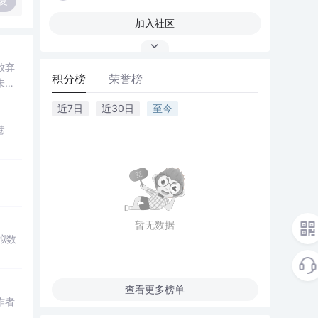
复
加入社区
放弃
积分榜
荣誉榜
未来
近7日
近30日
至今
巷
暂无数据
拟数
查看更多榜单
作者