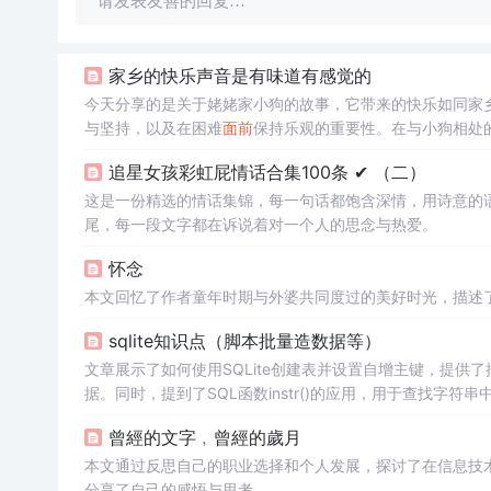
请发表友善的回复…
家乡的快乐声音是有味道有感觉的
今天分享的是关于姥姥家小狗的故事，它带来的快乐如同家
与坚持，以及在困难
面前
保持乐观的重要性。在与小狗相处
的希望。
追星女孩彩虹屁情话合集100条 ✔︎ （二）
这是一份精选的情话集锦，每一句话都饱含深情，用诗意的
尾，每一段文字都在诉说着对一个人的思念与热爱。
怀念
本文回忆了作者童年时期与外婆共同度过的美好时光，描述
sqlite知识点（脚本批量造数据等）
文章展示了如何使用SQLite创建表并设置自增主键，提
据。同时，提到了SQL函数instr()的应用，用于查找字符
曾經的文字﹐曾經的歲月
本文通过反思自己的职业选择和个人发展，探讨了在信息技
分享了自己的感悟与思考。