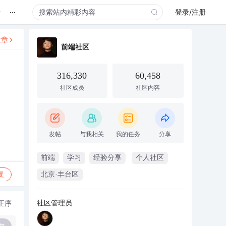
...
录
登录/注册
文章
前端社区
316,330
60,458
社区成员
社区内容
发帖
与我相关
我的任务
分享
前端
学习
经验分享
个人社区
复
北京·丰台区
社区管理员
正序