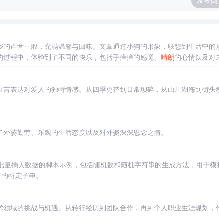
发表回
乡的声音一般，充满温馨与回味。文章通过小狗的形象，联想到生活中的
的过程中，体验到了不同的快乐，包括手痒痒的感觉、
晴朗
的心情以及对
语言表达对爱人的独特情感。从四季更替到日常琐碎，从山川湖海到街头
了外婆勤劳、乐观的生活态度以及对外婆深深思念之情。
供了批量插入数据的脚本示例，包括随机数和随机字符串的生成方法，用于模
串中的特定子串。
术领域的挑战与机遇。从转行经历到团队合作，再到个人职业生涯规划，