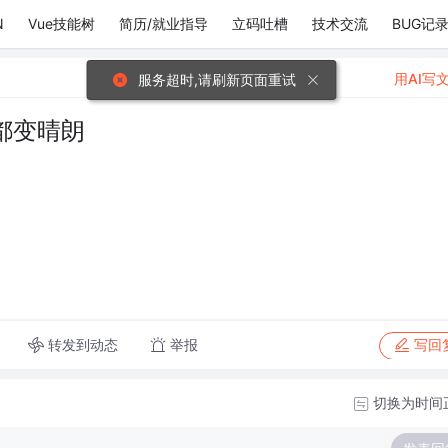
N
Vue技能树
简历/就业指导
立码吐槽
技术交流
BUG记
用AI写
服务超时,请刷新页面重试
都变晴朗
转发到动态
举报
写回
切换为时间