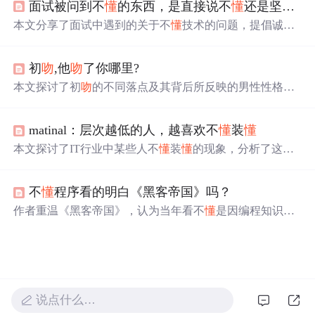
面试被问到不
懂
的东西，是直接说不
懂
还是坚持狡辩一下？
度。
本文分享了面试中遇到的关于不
懂
技术的问题，提倡诚实
回答并从自身兴趣、技术对职业发展的价值和入职后可能
面临的挑战三个方面判断如何回应。作者的经验提醒我
初
吻
,他
吻
了你哪里?
们，面试不仅是展示技能，也是评估工作内容适应性的机
会。
本文探讨了初
吻
的不同落点及其背后所反映的男性性格和
恋爱态度。例如，亲
吻
嘴唇的男人通常对爱侣从一而终；
吻
额头的男人则温柔体贴。通过这些细节，女性可以更好
matinal：层次越低的人，越喜欢不
懂
装
懂
地了解伴侣是否适合自己。
本文探讨了IT行业中某些人不
懂
装
懂
的现象，分析了这种
行为背后的动机，包括掩饰无知和追求虚荣。作者强调了
承认不
懂
的重要性，提倡实事求是的学习态度。,
不
懂
程序看的明白《黑客帝国》吗？
作者重温《黑客帝国》，认为当年看不
懂
是因编程知识不
足和字幕翻译不准。如今凭借程序员背景和当下技术概
念，理解毫无难度。作者指出影片内涵用程序作比喻，还
从程序角度对影片中红药丸、Oracle、Neo等概念进行解
读，探讨不
懂
程序看电影的难度。
说点什么…