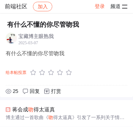
前端社区
登录
频道
加入
帖子详情
社区
前端社区
感慨
有什么不懂的你尽管吻我
宝藏博主眼熟我
2025-03-07
有什么不懂的你尽管吻我
给本帖投票
25
回复
打赏
蒋会成
吻
得太逼真
博主通过一首歌曲《
吻
得太逼真》引发了一系列关于情感
投入、自我认知及生活态度的思考。文章探讨了对过去情
感的记忆与释怀、个人成长中的变化以及面对未来的态