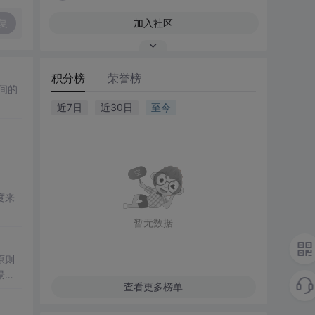
复
加入社区
积分榜
荣誉榜
间的
近7日
近30日
至今
度来
暂无数据
原则
景广
查看更多榜单