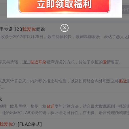
发表回
琴谱 123
我
爱
你
简谱
录于2017年12月25日。歌曲旋律轻快，歌词温馨浪漫，表达了恋人之
厚意与承诺，通过
贴近
耳朵
轻声诉说的方式，传达了永恒的
爱
情誓言。
义及其计算公式，内外积的概念与性质，以及如何结合内外积定义格
贴近
论。
践
海明、欧几里得、黎曼、格
贴近
度的计算方法，结合最大隶属原则与择近
还给出MATLAB实现代码，验证理论可行性，在图像、语言处理领域前
我
爱
你
》[FLAC格式]