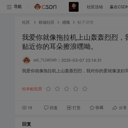
社区活动
赢在CSD
导航
社区
前端社区
感慨
帖子详情
我爱你就像拖拉机上山轰轰烈烈，
贴近你的耳朵擦浪嘿呦。
2025-03-07 23:14:31
m0_71249349
我爱你就像拖拉机上山轰轰烈烈，我对你的爱就像泼妇
给本帖投票
19
回复
打赏
分享
收藏
回复