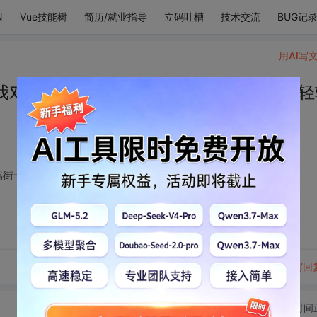
N
Vue技能树
简历/就业指导
立码吐槽
技术交流
BUG记
用AI写
我对你的爱就像泼妇骂街一样滔滔不绝。轻
骂街一样滔滔不绝。轻轻贴近你的耳朵擦浪嘿呦。
转发到动态
举报
写回
切换为时间