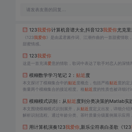
请发表友善的回复…
123
我
爱
你
计算机音谱大全,抖音123
我
爱
你
尤克里里
《123
我
爱
你
》是由孟君酱作词、江潮作曲的一首甜蜜情歌，收
甜蜜情感。
123
我
爱
你
这是一首充满
爱
意的情歌，歌词中表达了歌手对恋人的深情
模糊数学学习笔记 2：
贴近
度
本文探讨了模糊集合中的
贴近
度概念，包括严格
贴近
度的定
衡量两个模糊集合的接近程度。格
贴近
度的性质也被详细讨
模糊模式识别：从
贴近
度到分类决策的Matlab实
本文围绕模糊模式识别展开，从
贴近
度定义出发，详细介绍
解析识别流程。通过年龄分类、茶叶质量分级案例展示应用，
阔。
用计算机演奏123
我
爱
你
,新乐尘符表白圣歌《123