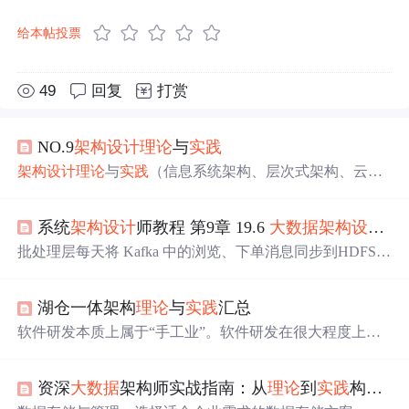
给本帖投票
49
回复
打赏
NO.9
架构设计
理论
与
实践
架构设计
理论
与
实践
（信息系统架构、层次式架构、云原
生架构、SOA架构、嵌入式架构、通信系统架构、安全架
构、
大数据
架构）的基础内容
系统
架构设计
师教程 第9章 19.6
大数据
架构设计
案
批处理层每天将 Kafka 中的浏览、下单消息同步到HDFS
中，再将HDFS 中的日志数据解析成Hive表，用Hive Sql/ S
park Sql计算出分区的统计结果Hive表，最终将Hive表导出
湖仓一体架构
理论
与
实践
汇总
到 MySQL中供服务层读取。
二
是数据的清洗与聚合，即基
于
大数据
计算集群 Flink计算框架，实时读取Kafka中的 实
软件研发本质上属于“手工业”。软件研发在很大程度上还
时流数据，过滤出需要参与计算的字段，根据业务需求，
是依赖于个人的能力。当软件规模较小时，依赖“手工业”
聚合指定时间端的数据并转换成 指标。一是数据采集，即
可以解决问题，但是当软件规模大了之后再依赖“手工业”
B 端系统会实时收集用户的点击，下单以及广告的曝光和
资深
大数据
架构师实战指南：从
理论
到
实践
构建与优化企业数据平台！
就不行了。软件的复杂度包含两个层面：软件系统层面的
出价数据并输 出到Kafka缓存。
复杂度和软件研发流程层面的复杂度。对于大型软件来
讲