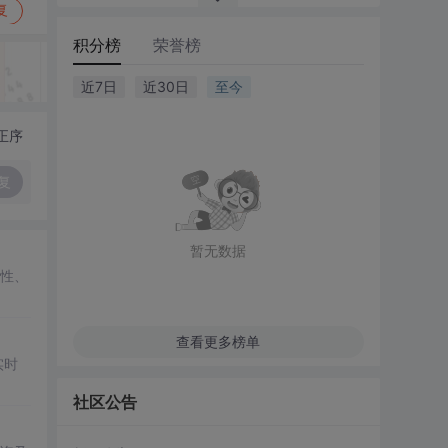
复
积分榜
荣誉榜
近7日
近30日
至今
正序
复
暂无数据
性、
查看更多榜单
实时
社区公告