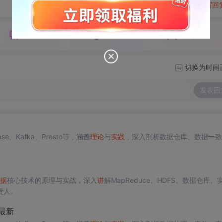
转发到动态
举报
写回
切换为时间
发表回
se、Kafka、Presto等，涵盖
理论
与
实践
，深入剖析数据仓库、数据一致
据
核心技术的原理与实战，深入
讲
解MapReduce、HDFS、数据仓库、
责人。
最新