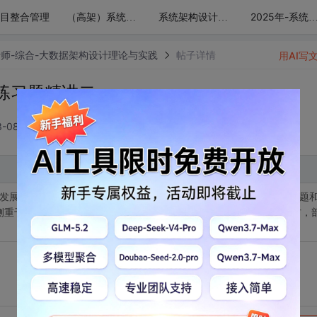
目整合管理
（高架）系统架构设计师历年综合知识考点精讲
系统架构设计师考试计算题专题精讲
2025年-系统架构设计师--综合计算机系统基础知识精讲
计师-综合-大数据架构设计理论与实践
帖子详情
用AI写
练习题精讲二
-08 15:59:14
发展和工作中的实践。根据考试大纲，本小时知 识点会涉及案例分析题
容侧重于理解性记忆，按照以往的出题规律，部分基础知识点来源于教材，