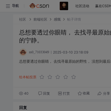
社区活动
赢在CSD
导航
社区
前端社区
感慨
帖子详情
总想要透过你眼睛， 去找寻最原始
的宁静。
2025-03-10 23:18:09
m0_71033049
总想要透过你眼睛， 去找寻最原始的野性， 没想到最后
给本帖投票
40
回复
打赏
分享
收藏
回复