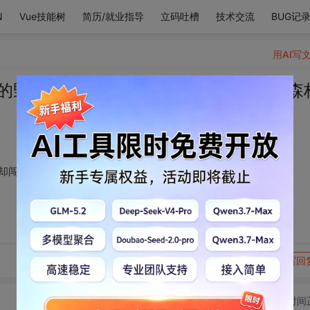
N
Vue技能树
简历/就业指导
立码吐槽
技术交流
BUG记
用AI写
的野性， 没想到最后却闯进， 一整座，森
却闯进， 一整座，森林的宁静。
转发到动态
举报
写回
切换为时间