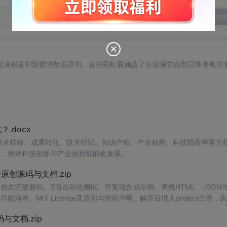
发表回
充满创意和甜蜜的赞美语句。这些彩虹屁涵盖了从浪漫告白到日常夸奖的
.docx
在技术转移、成果转化、技术经纪、知识产权、产业创新、科技招商等垂直
案，推动科技创新与产业创新智能化发展。
v1.0-原创源码与文档.zip
包含完整源码、3项自动化测试、可复现合成示例、离线HTML、JSON与
能清单、MIT License及原创与授权声明。解压后进入project目录，执
告，也可通过本地静态服务器打开网页。运行时零第三方依赖，不包含热点产品或开源
创源码与文档.zip
。适合前端开发、AI应用工程、测试审计和课程实践。