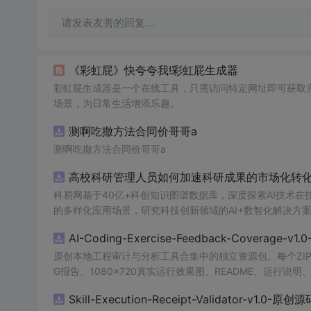
请发表友善的回复…
《彩虹屁》快夸夸我!彩虹屁生成器
彩虹屁生成器是一个在线工具，只需访问特定网址即可获取
场景，为日常生活增添乐趣。
测啊吃撒方法合同价哥哥a
测啊吃撒方法合同价哥哥a
高校科研管理人员如何加速科研成果的市场化转化？
科易网基于40亿+科创知识图谱数据库，深度探索AI技术
的多样化应用场景，研究科技创新领域的AI+数智化解决方
AI-Coding-Exercise-Feedback-Coverage-
原创本地工程审计与分析工具合集中的独立资源包。每个ZIP
G报告、1080×720真实运行效果图、README、运行说明、功
m test验证算法，执行npm run report生成报
Skill-Execution-Receipt-Validator-v1.0-原
源码、Logo、官方截图、论文、生产日志或其他受限素材