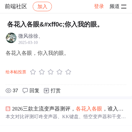
前端社区
登录
频道
加入
帖子详情
社区
前端社区
感慨
各花入各眼&#xff0c;你入我的眼。
微风徐徐、
2025-03-10
各花入各眼，你入我的眼。
给本帖投票
37
回复
打赏
2026三款主流变声器测评，
各花入
各
眼
，谁入你
眼
本文对比评测叮咚变声器、KK键盘、悟空变声器和千变语
音变声器四款主流变声工具，聚焦其平台兼容性（Android/
iOS/PC）、实时语音延迟、音频处理能力（降噪、混响、