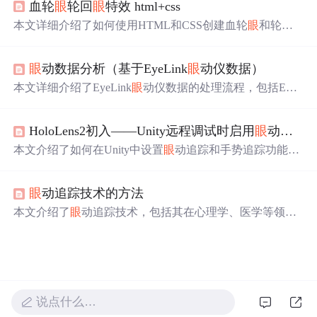
血轮
眼
轮回
眼
特效 html+css
音调调节）、AI语音合成质量、SDK集成支持及付费模
式。重点分析各产品在短视频配音、直播、游戏开黑等场
本文详细介绍了如何使用HTML和CSS创建血轮
眼
和轮回
景下的技术表现与局限性，为开发者与终端用户选型提供
眼
的视觉效果，包括
眼
球、黑点、勾玉和轮回圈的动画设
技术参考。
计，展示了丰富的视觉动态和CSS技巧。
眼
动数据分析（基于EyeLink
眼
动仪数据）
本文详细介绍了EyeLink
眼
动仪数据的处理流程，包括EDF
到ASC的转换、原始数据结构解析、MATLAB读取数据的
方法，以及数据可视化、兴趣区创建、试次分组、兴趣时
HoloLens2初入——Unity远程调试时启用
眼
动追踪和手势追踪功能
间段定义等关键步骤。通过Data Viewer软件，可以进行数
据导入、可视化、热点图创建、差异图和动态图的制作，
本文介绍了如何在Unity中设置
眼
动追踪和手势追踪功能，
以及兴趣区的动态创建。此外，文章还解释了
眼
动数据指
以便在远程调试HoloLens2时使用。内容包括安装DotNetWi
标的含义，如首次注视时间、第二次注视时间、凝视时间
nRT包、配置MRTK文件，以及启用
眼
动和手势追踪的详
和回视时间等。
眼
动追踪技术的方法
细步骤，帮助开发者避过访问NuGet包源的网络问题。此
外，还提供了关键配置文件的截图和操作指南。
本文介绍了
眼
动追踪技术，包括其在心理学、医学等领域
的应用，从侵入式到非侵入式的发展，重点阐述了早期
眼
动追踪技术和现代非侵入式方法，如瞳孔-角膜反射追踪，
并讨论了方法的局限性。
说点什么…